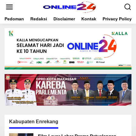
S
k
i
Pedoman
Redaksi
Disclaimer
Kontak
Privacy Policy
p
t
o
c
o
n
t
e
n
t
Kabupaten Enrekang