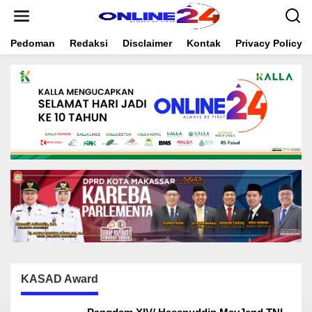
S
k
i
Pedoman
Redaksi
Disclaimer
Kontak
Privacy Policy
p
t
o
c
o
n
t
e
n
t
KASAD Award