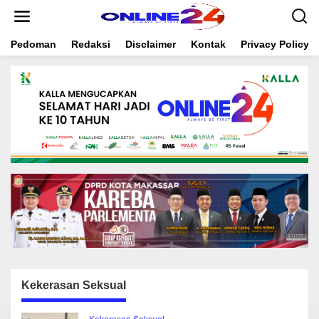
S
k
i
Pedoman
Redaksi
Disclaimer
Kontak
Privacy Policy
p
t
o
c
o
n
t
e
n
t
Kekerasan Seksual