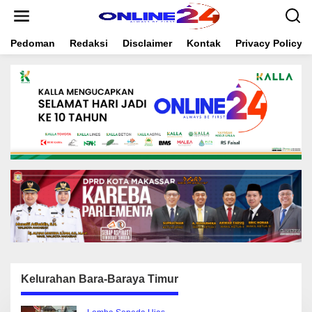
S
k
i
Pedoman
Redaksi
Disclaimer
Kontak
Privacy Policy
p
t
o
c
o
n
t
e
n
t
Kelurahan Bara-Baraya Timur