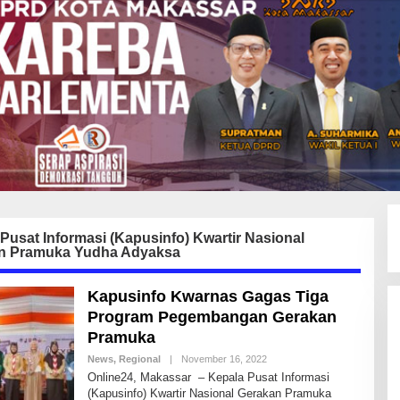
Pusat Informasi (Kapusinfo) Kwartir Nasional
n Pramuka Yudha Adyaksa
Kapusinfo Kwarnas Gagas Tiga
Program Pegembangan Gerakan
Pramuka
News
,
Regional
|
November 16, 2022
B
Y
Online24, Makassar – Kepala Pusat Informasi
A
(Kapusinfo) Kwartir Nasional Gerakan Pramuka
N