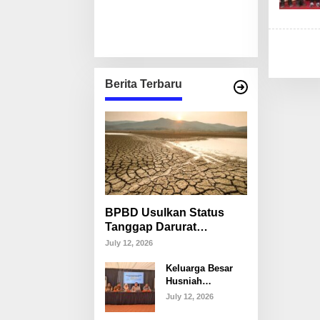
Berita Terbaru
BPBD Usulkan Status
Tanggap Darurat
Kekeringan di Makassar,
July 12, 2026
Puluhan Ribu Warga
Keluarga Besar
Mulai Krisis Air Bersih
Husniah
Talenrang
July 12, 2026
Tegaskan Tak
Akan Campuri