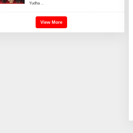
Yudha
D
H
I
K
A
View More
I
D
R
I
S
B
D