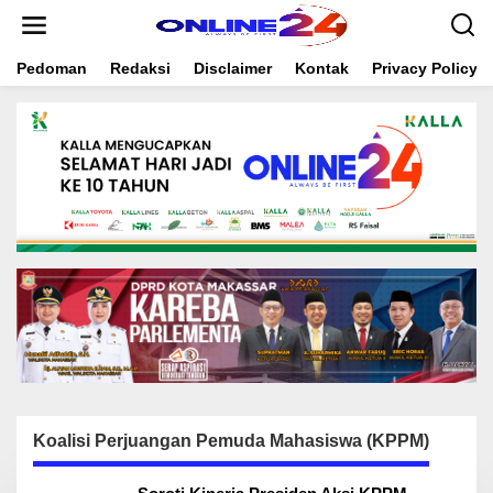
S
k
i
Pedoman
Redaksi
Disclaimer
Kontak
Privacy Policy
p
t
o
c
o
n
t
e
n
t
Koalisi Perjuangan Pemuda Mahasiswa (KPPM)