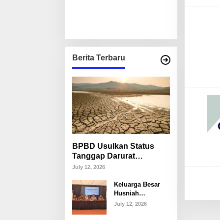
Berita Terbaru
BPBD Usulkan Status
Tanggap Darurat
Kekeringan di Makassar,
July 12, 2026
Puluhan Ribu Warga
Keluarga Besar
Mulai Krisis Air Bersih
Husniah
Talenrang
July 12, 2026
Tegaskan Tak
Akan Campuri