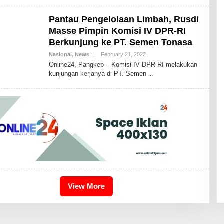
H
I
Pantau Pengelolaan Limbah, Rusdi
K
A
Masse Pimpin Komisi IV DPR-RI
I
D
Berkunjung ke PT. Semen Tonasa
R
I
Nasional
,
News
|
February 21, 2022
B
S
Y
Online24, Pangkep – Komisi IV DPR-RI melakukan
B
A
kunjungan kerjanya di PT. Semen
D
N
D
H
I
K
A
I
D
R
I
S
B
D
View More