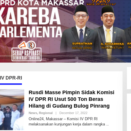
 IV DPR-RI
Rusdi Masse Pimpin Sidak Komisi
IV DPR RI Usut 500 Ton Beras
Hilang di Gudang Bulog Pinrang
News
,
Regional
|
December 17, 2022
B
Y
Online24, Makassar – Komisi IV DPR RI
A
melaksanakan kunjungan kerja dalam rangka
N
D