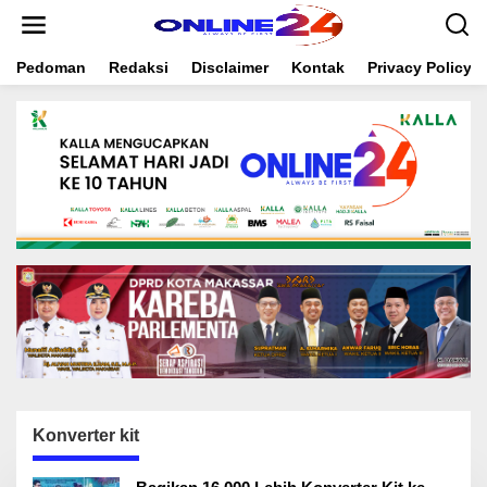
S
k
i
Pedoman
Redaksi
Disclaimer
Kontak
Privacy Policy
p
t
o
c
o
n
t
e
n
t
Konverter kit