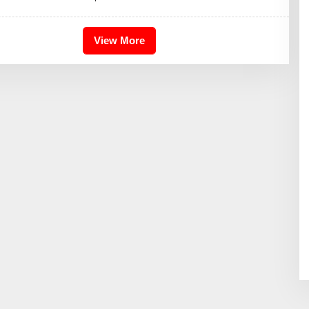
H
I
K
A
View More
I
D
R
I
S
B
D