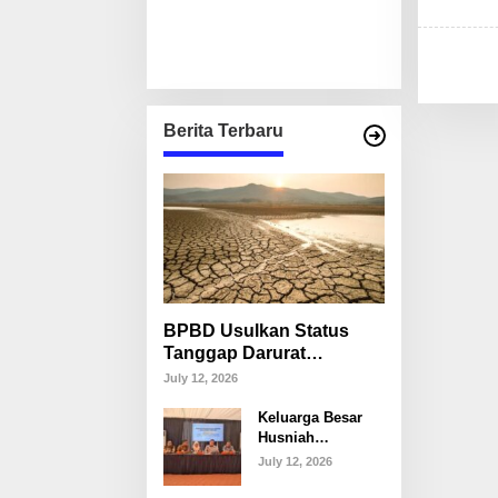
Berita Terbaru
BPBD Usulkan Status
Tanggap Darurat
Kekeringan di Makassar,
July 12, 2026
Puluhan Ribu Warga
Keluarga Besar
Mulai Krisis Air Bersih
Husniah
Talenrang
July 12, 2026
Tegaskan Tak
Akan Campuri