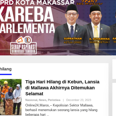
hilang
Tiga Hari Hilang di Kebun, Lansia
di Mallawa Akhirnya Ditemukan
Selamat
Nasional
,
News
,
Peristiwa
|
December 23, 2023
B
Y
Online24,Maros,– Kepolisian Sektor Mallawa,
A
berhasil menemukan seorang lansia yang hilang
N
beberapa hari
D