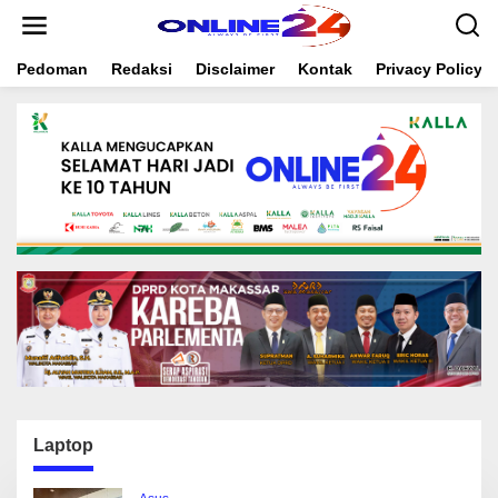
S
k
i
Pedoman
Redaksi
Disclaimer
Kontak
Privacy Policy
p
t
o
c
o
n
t
e
n
t
Laptop