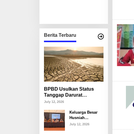
Berita Terbaru
BPBD Usulkan Status
Tanggap Darurat
Kekeringan di Makassar,
July 12, 2026
Puluhan Ribu Warga
Keluarga Besar
Mulai Krisis Air Bersih
Husniah
Talenrang
July 12, 2026
Tegaskan Tak
Akan Campuri