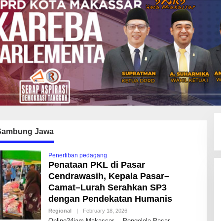
Sambung Jawa
Penertiban pedagang
Penataan PKL di Pasar
Cendrawasih, Kepala Pasar–
Camat–Lurah Serahkan SP3
dengan Pendekatan Humanis
Regional
|
February 18, 2026
B
Y
Online24jam,Makassar, – Pengelola Pasar