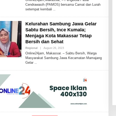
I
Cendrawasih (PAMOS) bersama Camat dan Lurah
D
setempat kembali
R
I
S
2
Kelurahan Sambung Jawa Gelar
4
Sabtu Bersih, Ince Kumala;
Menjaga Kota Makassar Tetap
Bersih dan Sehat
Regional
|
August 26, 2023
B
Y
Online24jam, Makassar. – Sabtu Bersih, Warga
I
Masyarakat Sambung Jawa Kecamatan Mamajang
D
Gelar
R
I
S
2
4