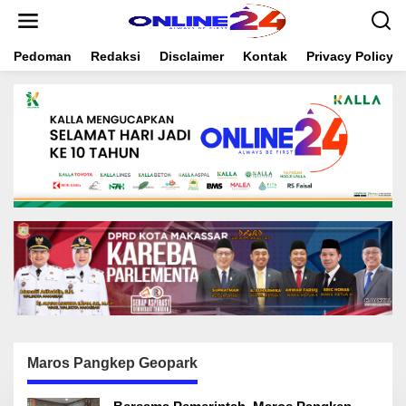
S
k
i
Pedoman
Redaksi
Disclaimer
Kontak
Privacy Policy
p
t
o
c
o
n
t
e
n
t
Maros Pangkep Geopark