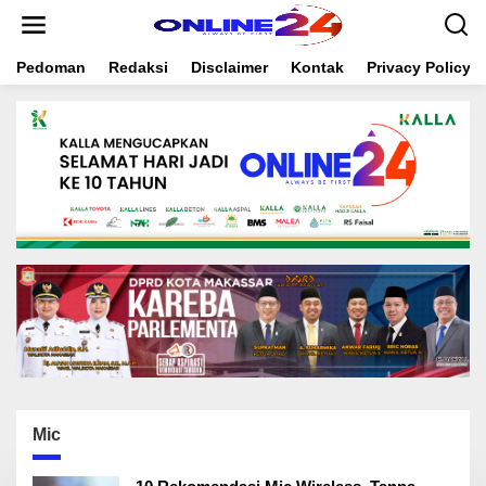
S
k
i
Pedoman
Redaksi
Disclaimer
Kontak
Privacy Policy
p
t
o
c
o
n
t
e
n
t
Mic