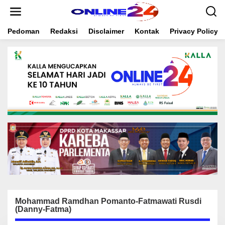
S
k
i
Pedoman
Redaksi
Disclaimer
Kontak
Privacy Policy
p
t
o
c
o
n
t
e
n
t
Mohammad Ramdhan Pomanto-Fatmawati Rusdi
(Danny-Fatma)