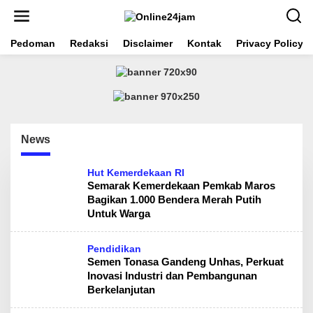
S
k
i
Pedoman
Redaksi
Disclaimer
Kontak
Privacy Policy
p
t
o
c
o
n
t
e
News
n
t
Hut Kemerdekaan RI
Semarak Kemerdekaan Pemkab Maros
Bagikan 1.000 Bendera Merah Putih
Untuk Warga
Pendidikan
Semen Tonasa Gandeng Unhas, Perkuat
Inovasi Industri dan Pembangunan
Berkelanjutan