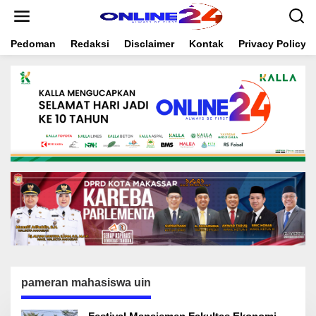
S
k
i
Pedoman
Redaksi
Disclaimer
Kontak
Privacy Policy
p
t
o
c
o
n
t
e
n
t
pameran mahasiswa uin