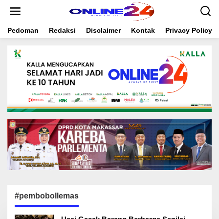
S
k
i
Pedoman
Redaksi
Disclaimer
Kontak
Privacy Policy
p
t
o
c
o
n
t
e
n
t
#pembobollemas