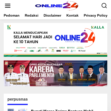
S
k
i
Pedoman
Redaksi
Disclaimer
Kontak
Privacy Policy
p
t
o
c
o
n
t
e
n
t
perpusnas