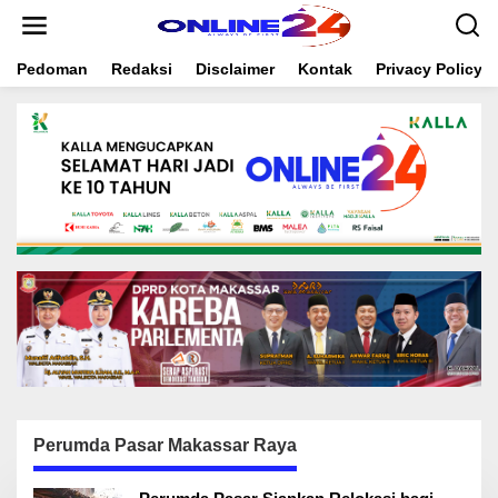
S
k
i
Pedoman
Redaksi
Disclaimer
Kontak
Privacy Policy
p
t
o
c
o
n
t
e
n
t
Perumda Pasar Makassar Raya