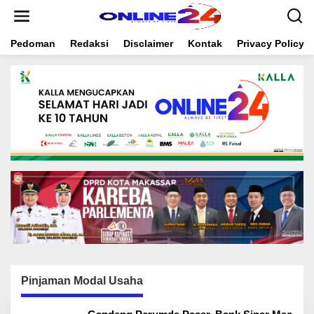
S
k
i
Pedoman
Redaksi
Disclaimer
Kontak
Privacy Policy
p
t
o
c
o
n
t
e
n
t
Pinjaman Modal Usaha