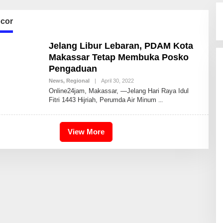
ocor
Jelang Libur Lebaran, PDAM Kota
Makassar Tetap Membuka Posko
Pengaduan
News
,
Regional
|
April 30, 2022
B
Y
Online24jam, Makassar, —Jelang Hari Raya Idul
I
Fitri 1443 Hijriah, Perumda Air Minum
D
R
I
S
2
View More
4