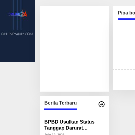
Pipa b
Berita Terbaru
BPBD Usulkan Status
Tanggap Darurat
Kekeringan di Makassar,
July 12, 2026