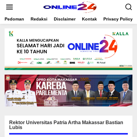
S
k
i
Pedoman
Redaksi
Disclaimer
Kontak
Privacy Policy
p
t
o
c
o
n
t
e
n
t
Rektor Universitas Patria Artha Makassar Bastian
Lubis