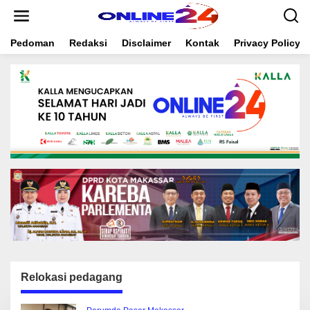
S
k
i
Pedoman
Redaksi
Disclaimer
Kontak
Privacy Policy
p
t
o
c
o
n
t
e
n
t
Relokasi pedagang