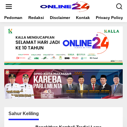
S
k
i
Pedoman
Redaksi
Disclaimer
Kontak
Privacy Policy
p
t
o
c
o
n
t
e
n
t
Sahur Keliling