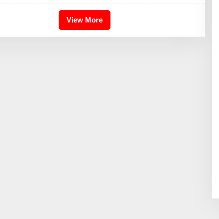
H
I
K
View More
A
I
D
R
I
S
B
D