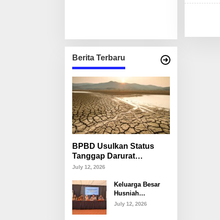
Berita Terbaru
BPBD Usulkan Status
Tanggap Darurat
Kekeringan di Makassar,
July 12, 2026
Puluhan Ribu Warga
Keluarga Besar
Mulai Krisis Air Bersih
Husniah
Talenrang
July 12, 2026
Tegaskan Tak
Akan Campuri