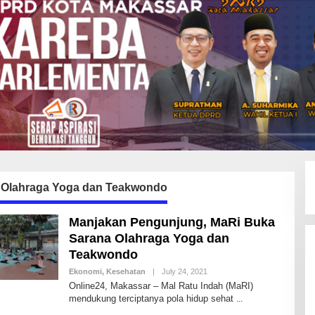
 Olahraga Yoga dan Teakwondo
Manjakan Pengunjung, MaRi Buka
Sarana Olahraga Yoga dan
Teakwondo
Ekonomi
,
Kesehatan
|
July 24, 2021
B
Y
Online24, Makassar – Mal Ratu Indah (MaRI)
A
mendukung terciptanya pola hidup sehat
N
D