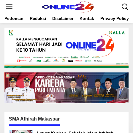
S
k
i
Pedoman
Redaksi
Disclaimer
Kontak
Privacy Policy
p
t
o
c
o
n
t
e
n
t
SMA Athirah Makassar