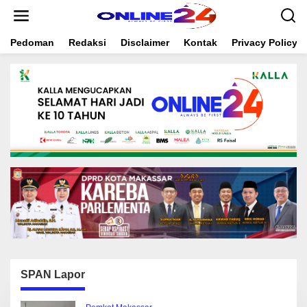
S
k
i
Pedoman
Redaksi
Disclaimer
Kontak
Privacy Policy
p
t
o
c
o
n
t
e
n
t
SPAN Lapor