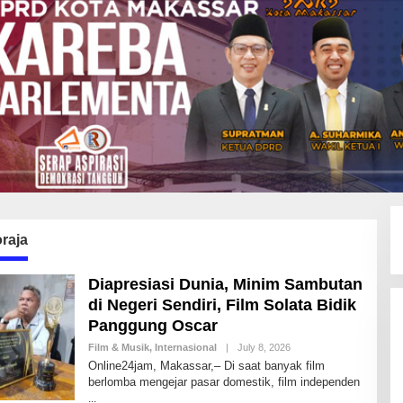
raja
Diapresiasi Dunia, Minim Sambutan
di Negeri Sendiri, Film Solata Bidik
Panggung Oscar
Film & Musik
,
Internasional
|
July 8, 2026
B
Y
Online24jam, Makassar,– Di saat banyak film
I
berlomba mengejar pasar domestik, film independen
D
R