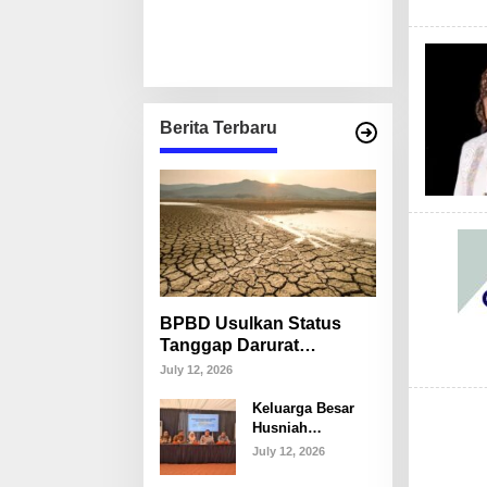
Berita Terbaru
BPBD Usulkan Status
Tanggap Darurat
Kekeringan di Makassar,
July 12, 2026
Puluhan Ribu Warga
Keluarga Besar
Mulai Krisis Air Bersih
Husniah
Talenrang
July 12, 2026
Tegaskan Tak
Akan Campuri