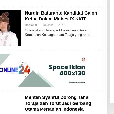
I
S
2
Nurdin Baturante Kandidat Calon
4
Ketua Dalam Mubes IX KKIT
Regional
|
October 27, 2022
B
Y
Online24jam, Toraja, – Musyawarah Besar IX
I
Kerukunan Keluarga Islam Toraja yang akan
D
R
I
S
2
4
Mentan Syahrul Dorong Tana
Toraja dan Torut Jadi Gerbang
Utama Pertanian Indonesia