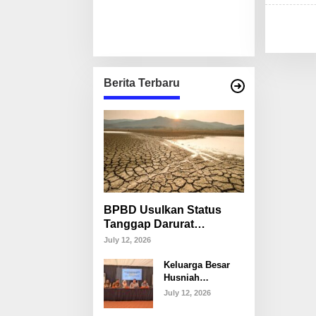
Berita Terbaru
BPBD Usulkan Status
Tanggap Darurat
Kekeringan di Makassar,
July 12, 2026
Puluhan Ribu Warga
Keluarga Besar
Mulai Krisis Air Bersih
Husniah
Talenrang
July 12, 2026
Tegaskan Tak
Akan Campuri