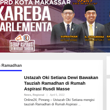
h Ramadhan
Ustazah Oki Setiana Dewi Bawakan
Tauziah Ramadhan di Rumah
Aspirasi Rusdi Masse
News
,
Regional
|
April 5, 2022
B
Y
Online24, Pinrang – Ustazah Oki Setiana mengisi
A
tauziah Ramadhan di Rumah Aspirasi
N
D