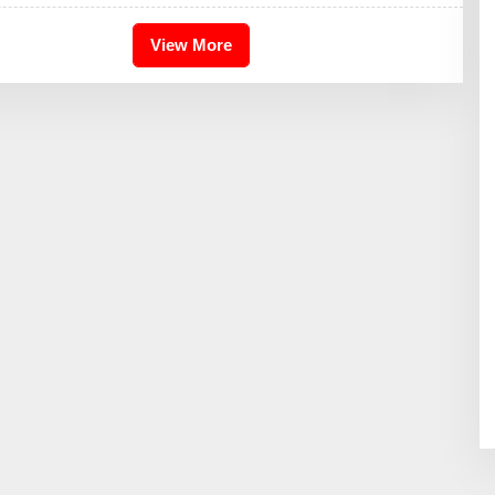
H
I
K
View More
A
I
D
R
I
S
B
D