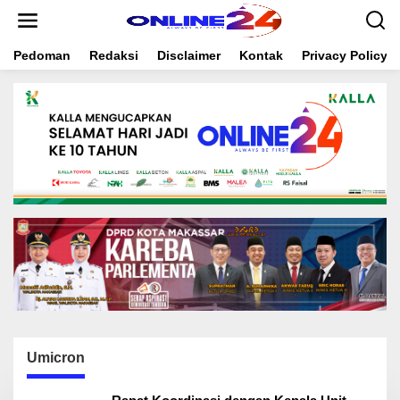
S
k
i
Pedoman
Redaksi
Disclaimer
Kontak
Privacy Policy
p
t
o
c
o
n
t
e
n
t
Umicron