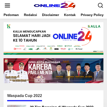
S
k
i
Pedoman
Redaksi
Disclaimer
Kontak
Privacy Policy
p
t
o
c
o
n
t
e
n
t
Waspada Cup 2022