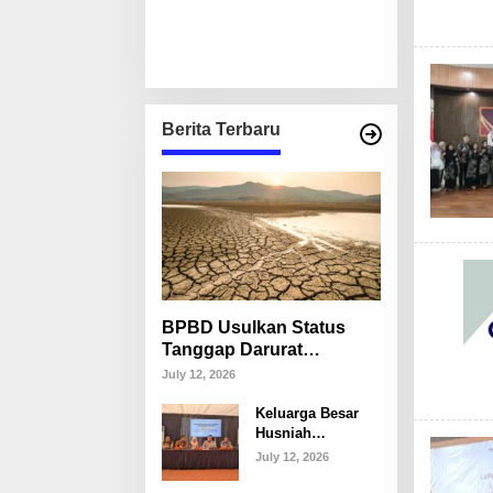
Berita Terbaru
BPBD Usulkan Status
Tanggap Darurat
Kekeringan di Makassar,
July 12, 2026
Puluhan Ribu Warga
Keluarga Besar
Mulai Krisis Air Bersih
Husniah
Talenrang
July 12, 2026
Tegaskan Tak
Akan Campuri