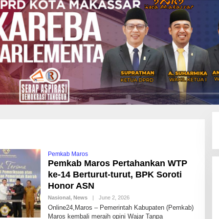
Pemkab Maros
Pemkab Maros Pertahankan WTP
ke-14 Berturut-turut, BPK Soroti
Honor ASN
Nasional
,
News
|
June 2, 2026
B
Y
Online24,Maros – Pemerintah Kabupaten (Pemkab)
N
Maros kembali meraih opini Wajar Tanpa
O