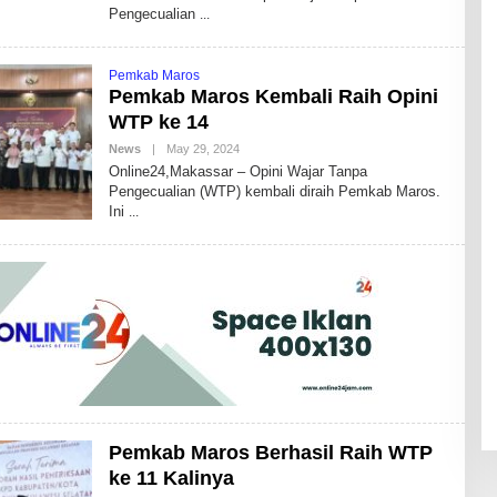
Pengecualian
O
R
R
A
Pemkab Maros
H
M
Pemkab Maros Kembali Raih Opini
A
WTP ke 14
News
|
May 29, 2024
B
Y
Online24,Makassar – Opini Wajar Tanpa
A
Pengecualian (WTP) kembali diraih Pemkab Maros.
N
Ini
D
H
I
K
A
I
D
R
I
S
B
D
Pemkab Maros Berhasil Raih WTP
ke 11 Kalinya