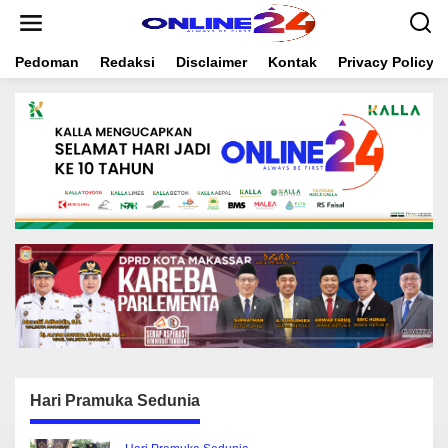
S
k
i
Pedoman
Redaksi
Disclaimer
Kontak
Privacy Policy
p
t
o
c
o
n
t
e
n
t
Hari Pramuka Sedunia