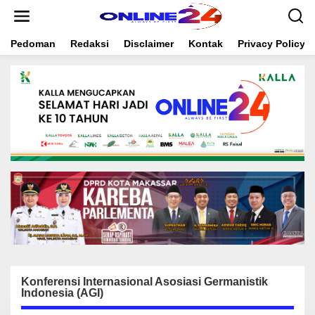
S
k
i
Pedoman
Redaksi
Disclaimer
Kontak
Privacy Policy
p
t
o
c
o
n
t
e
n
t
Konferensi Internasional Asosiasi Germanistik
Indonesia (AGI)