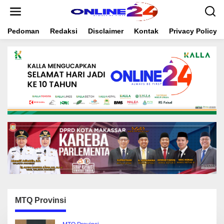
S
k
i
Pedoman
Redaksi
Disclaimer
Kontak
Privacy Policy
p
t
o
c
o
n
t
e
n
t
MTQ Provinsi