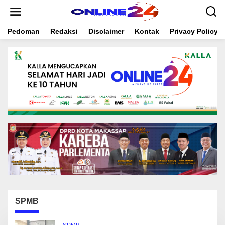
S
k
i
Pedoman
Redaksi
Disclaimer
Kontak
Privacy Policy
p
t
o
c
o
n
t
e
n
t
SPMB