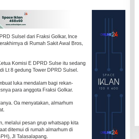
RD Sulsel dari Fraksi Golkar, Ince
rakhirnya di Rumah Sakit Awal Bros,
 Ketua Komisi E DPRD Sulse itu sedang
 di Lt 8 gedung Tower DPRD Sulsel.
mbuat luka mendalam bagi rekan-
nya para anggota Fraksi Golkar.
ranya. Oa menyatakan, almarhum
t.
n, melalui pesan grup whatsapp kita
saat ditemui di rumah almarhum di
PH), Jl Talasalapang.