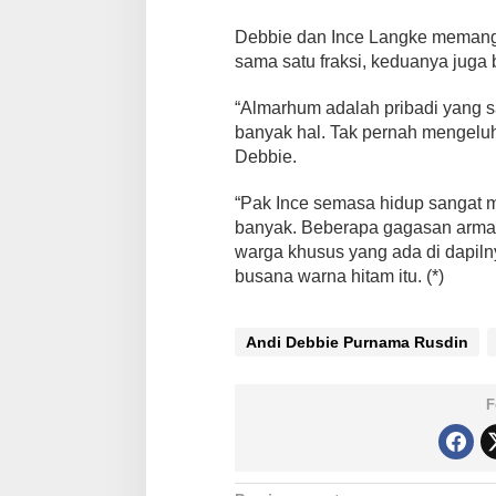
P
e
Debbie dan Ince Langke memang 
k
sama satu fraksi, keduanya juga
e
r
j
“Almarhum adalah pribadi yang s
a
banyak hal. Tak pernah mengeluh
K
Debbie.
e
r
“Pak Ince semasa hidup sangat
a
s
banyak. Beberapa gagasan arma
d
warga khusus yang ada di dapiln
a
busana warna hitam itu. (*)
n
P
e
Andi Debbie Purnama Rusdin
d
u
l
i
F
K
e
p
e