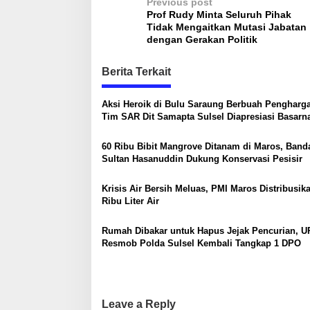
P
Previous post
n
Prof Rudy Minta Seluruh Pihak
t
o
Tidak Mengaitkan Mutasi Jabatan
i
s
dengan Gerakan Politik
n
g
t
a
Berita Terkait
n
n
R
a
Aksi Heroik di Bulu Saraung Berbuah Pengharg
a
Tim SAR Dit Samapta Sulsel Diapresiasi Basarn
v
k
y
i
a
60 Ribu Bibit Mangrove Ditanam di Maros, Band
t
g
Sultan Hasanuddin Dukung Konservasi Pesisir
a
Krisis Air Bersih Meluas, PMI Maros Distribusik
t
Ribu Liter Air
i
Rumah Dibakar untuk Hapus Jejak Pencurian, 
o
Resmob Polda Sulsel Kembali Tangkap 1 DPO
n
Leave a Reply