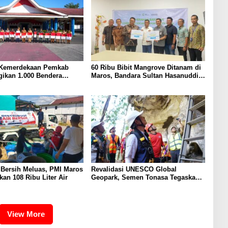
Kemerdekaan Pemkab
60 Ribu Bibit Mangrove Ditanam di
ikan 1.000 Bendera
Maros, Bandara Sultan Hasanuddin
tih Untuk Warga
Dukung Konservasi Pesisir
r Bersih Meluas, PMI Maros
Revalidasi UNESCO Global
kan 108 Ribu Liter Air
Geopark, Semen Tonasa Tegaskan
Komitmen Lindungi Warisan Dunia
View More