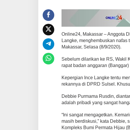
I
n
c
e
L
a
n
Online24, Makassar – Anggota DP
g
Langke, menghembuskan nafas te
k
Makassar, Selasa (8/9/2020).
e
,
D
Sebelum dilarikan ke RS, Wakil
e
rapat badan anggaran (Banggar)
b
b
Kepergian Ince Langke tentu me
i
rekannya di DPRD Sulsel. Khusus
e
P
u
Debbie Purmama Rusdin, dianta
r
adalah pribadi yang sangat hanga
n
a
“Ini sangat mengagetkan. Kemari
m
masih berdiskusi,” kata Debbie, 
a
:
Kompleks Bumi Permata Hijau (B