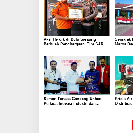
Aksi Heroik di Bulu Saraung
Semarak 
Berbuah Penghargaan, Tim SAR Dit
Maros Bag
Samapta Sulsel Diapresiasi
Merah Pu
Basarnas
Semen Tonasa Gandeng Unhas,
Krisis Ai
Perkuat Inovasi Industri dan
Distribusi
Pembangunan Berkelanjutan