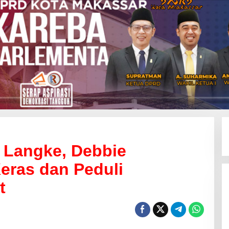
 Langke, Debbie
eras dan Peduli
t