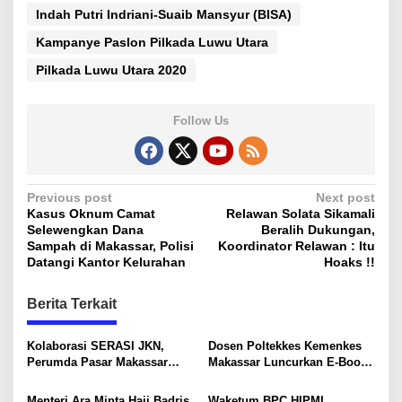
h
Indah Putri Indriani-Suaib Mansyur (BISA)
Kampanye Paslon Pilkada Luwu Utara
Pilkada Luwu Utara 2020
Follow Us
P
Previous post
Next post
Kasus Oknum Camat
Relawan Solata Sikamali
o
Selewengkan Dana
Beralih Dukungan,
s
Sampah di Makassar, Polisi
Koordinator Relawan : Itu
Datangi Kantor Kelurahan
Hoaks !!
t
n
Berita Terkait
a
v
Kolaborasi SERASI JKN,
Dosen Poltekkes Kemenkes
Perumda Pasar Makassar
Makassar Luncurkan E-Book
i
Hadirkan Jaminan Sosial bagi
“KTI Stress-Free”, Panduan
Pekerja Rentan
Mahasiswa Mengelola Stres
Menteri Ara Minta Haji Badris
Waketum BPC HIPMI