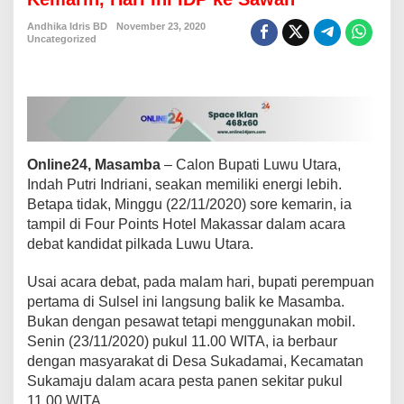
k
P
Andhika Idris BD
November 23, 2020
Uncategorized
r
i
m
a
,
U
s
a
Online24, Masamba
– Calon Bupati Luwu Utara,
i
Indah Putri Indriani, seakan memiliki energi lebih.
D
Betapa tidak, Minggu (22/11/2020) sore kemarin, ia
e
b
tampil di Four Points Hotel Makassar dalam acara
a
debat kandidat pilkada Luwu Utara.
t
d
Usai acara debat, pada malam hari, bupati perempuan
i
pertama di Sulsel ini langsung balik ke Masamba.
M
a
Bukan dengan pesawat tetapi menggunakan mobil.
k
Senin (23/11/2020) pukul 11.00 WITA, ia berbaur
a
dengan masyarakat di Desa Sukadamai, Kecamatan
s
Sukamaju dalam acara pesta panen sekitar pukul
s
a
11.00 WITA.