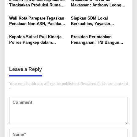
g
Saat Menyusun Karya Tulis
Tingkatkan Produksi Rumah
Makassar : Anthony Leong
a
Ilmiah
Subsidi di Sulawesi
Layak Nahkodai BPP HIPMI
t
Wali Kota Parepare Tegaskan
Siapkan SDM Lokal
i
Penataan Non-ASN, Pastikan
Berkualitas, Yayasan
Gaji Tepat Waktu dan
Pendidikan Mega Rezky
o
Anggaran Tepat Sasaran
Gandeng Phinisi Hospitality
Kapolda Sulsel Puji Kinerja
Presiden Perintahkan
Perkuat Industri Perhotelan
n
Polres Pangkep dalam
Penanganan, TNI Bangun
Operasi Kemanusiaan ATR
Jembatan Gondola Viral di
42-500
Maros
Leave a Reply
Your email address will not be published.
Required fields are marked
*