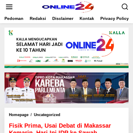
S
k
i
Pedoman
Redaksi
Disclaimer
Kontak
Privacy Policy
p
t
o
c
o
n
t
e
n
t
Homepage
/
Uncategorized
F
i
Fisik Prima, Usai Debat di Makassar
s
i
Kemarin, Hari Ini IDP ke Sawah