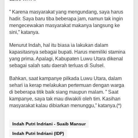
r
K
” Karena masyarakat yang mengundang, saya harus
e
hadir. Saya baru tiba beberapa jam, namun tak ingin
m
mengecewakan masyarakat makanya langsung ke
a
r
sini,” katanya.
i
n
Menurut Indah, hal itu biasa ia lakukan dalam
,
kapasitasnya sebagai bupati. Harus memiliki stamina
H
yang prima. Apalagi, Kabupaten Luwu Utara dikenal
a
r
sebagai salah satu daerah terluas di Sulsel.
i
I
Bahkan, saat kampanye pilkada Luwu Utara, dalam
n
sehari ia kerap melakukan pertemuan dengan warga
i
di beberapa titik baik siang maupun malam. ” Saat
I
D
kampanye, saya tak mau diwakili oleh tim. Kasihan
P
masyarakat kalau dibiarkan menunggu,” katanya.(*)
k
e
S
Indah Putri Indriani - Suaib Mansur
a
w
Indah Putri Indriani (IDP)
a