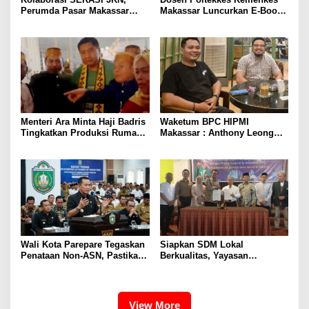
Perumda Pasar Makassar
Makassar Luncurkan E-Book
Hadirkan Jaminan Sosial bagi
“KTI Stress-Free”, Panduan
Pekerja Rentan
Mahasiswa Mengelola Stres
Saat Menyusun Karya Tulis
Ilmiah
Menteri Ara Minta Haji Badris
Waketum BPC HIPMI
Tingkatkan Produksi Rumah
Makassar : Anthony Leong
Subsidi di Sulawesi
Layak Nahkodai BPP HIPMI
Wali Kota Parepare Tegaskan
Siapkan SDM Lokal
Penataan Non-ASN, Pastikan
Berkualitas, Yayasan
Gaji Tepat Waktu dan
Pendidikan Mega Rezky
Anggaran Tepat Sasaran
Gandeng Phinisi Hospitality
Perkuat Industri Perhotelan
View More