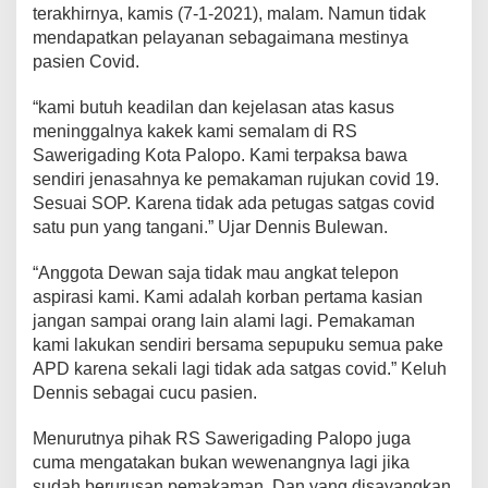
terakhirnya, kamis (7-1-2021), malam. Namun tidak
a
n
mendapatkan pelayanan sebagaimana mestinya
g
pasien Covid.
D
i
“kami butuh keadilan dan kejelasan atas kasus
d
meninggalnya kakek kami semalam di RS
u
g
Sawerigading Kota Palopo. Kami terpaksa bawa
a
sendiri jenasahnya ke pemakaman rujukan covid 19.
C
Sesuai SOP. Karena tidak ada petugas satgas covid
o
satu pun yang tangani.” Ujar Dennis Bulewan.
v
i
d
“Anggota Dewan saja tidak mau angkat telepon
D
aspirasi kami. Kami adalah korban pertama kasian
i
jangan sampai orang lain alami lagi. Pemakaman
m
kami lakukan sendiri bersama sepupuku semua pake
a
k
APD karena sekali lagi tidak ada satgas covid.” Keluh
a
Dennis sebagai cucu pasien.
m
k
Menurutnya pihak RS Sawerigading Palopo juga
a
cuma mengatakan bukan wewenangnya lagi jika
n
o
sudah berurusan pemakaman. Dan yang disayangkan,