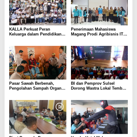
KALLA Perkuat Peran
Penerimaan Mahasiswa
Keluarga dalam Pendidikan
Magang Prodi Agribisnis ITP
Anak Lewat Program Little
di BBPP Batangkaluku,
Explorers
Perkuat Kompetensi Lewat
Program MBKM
Pasar Sawah Berbenah,
BI dan Pemprov Sulsel
Pengolahan Sampah Organik
Dorong Wastra Lokal Tembus
Mandiri Mulai Disiapkan
Pasar Nasional hingga
Mancanegara