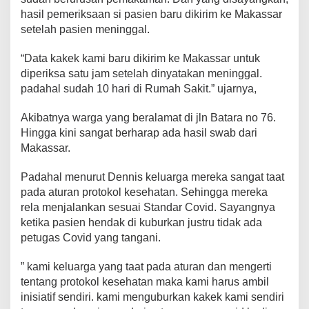
l
hasil pemeriksaan si pasien baru dikirim ke Makassar
e
setelah pasien meninggal.
h
K
“Data kakek kami baru dikirim ke Makassar untuk
e
l
diperiksa satu jam setelah dinyatakan meninggal.
u
padahal sudah 10 hari di Rumah Sakit.” ujarnya,
a
r
Akibatnya warga yang beralamat di jln Batara no 76.
g
Hingga kini sangat berharap ada hasil swab dari
a
S
Makassar.
e
n
Padahal menurut Dennis keluarga mereka sangat taat
d
pada aturan protokol kesehatan. Sehingga mereka
i
rela menjalankan sesuai Standar Covid. Sayangnya
r
i
ketika pasien hendak di kuburkan justru tidak ada
petugas Covid yang tangani.
” kami keluarga yang taat pada aturan dan mengerti
tentang protokol kesehatan maka kami harus ambil
inisiatif sendiri. kami menguburkan kakek kami sendiri