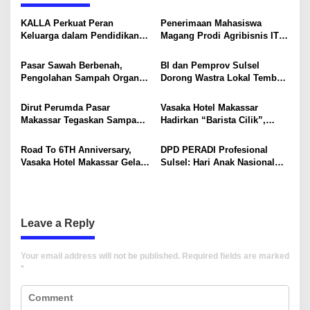
a
v
KALLA Perkuat Peran
Penerimaan Mahasiswa
Keluarga dalam Pendidikan
Magang Prodi Agribisnis ITP
i
Anak Lewat Program Little
di BBPP Batangkaluku,
Explorers
Perkuat Kompetensi Lewat
g
Pasar Sawah Berbenah,
BI dan Pemprov Sulsel
Program MBKM
Pengolahan Sampah Organik
Dorong Wastra Lokal Tembus
a
Mandiri Mulai Disiapkan
Pasar Nasional hingga
t
Mancanegara
Dirut Perumda Pasar
Vasaka Hotel Makassar
i
Makassar Tegaskan Sampah
Hadirkan “Barista Cilik”,
Organik Wajib Dikelola,
Edukasi Kreatif Yang Seru
o
Bukan Dibuang ke TPA
Untuk Anak-Anak
Road To 6TH Anniversary,
DPD PERADI Profesional
n
Vasaka Hotel Makassar Gelar
Sulsel: Hari Anak Nasional
CSR Bersama TK Pelita
Harus Menjadi Momentum
Kasih, Tebar Kebahagiaan
Memastikan Hak Anak
Untuk Anak-Anak
Terpenuhi
Leave a Reply
Your email address will not be published.
Required fields are marked
*