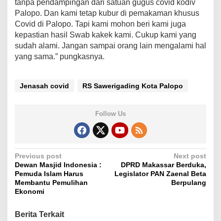
tanpa pendampingan dari satuan gugus covid kodiv
Palopo. Dan kami tetap kubur di pemakaman khusus
Covid di Palopo. Tapi kami mohon beri kami juga
kepastian hasil Swab kakek kami. Cukup kami yang
sudah alami. Jangan sampai orang lain mengalami hal
yang sama.” pungkasnya.
Jenasah covid
RS Sawerigading Kota Palopo
Follow Us
P
Previous post
Next post
Dewan Masjid Indonesia :
DPRD Makassar Berduka,
o
Pemuda Islam Harus
Legislator PAN Zaenal Beta
s
Membantu Pemulihan
Berpulang
Ekonomi
t
n
Berita Terkait