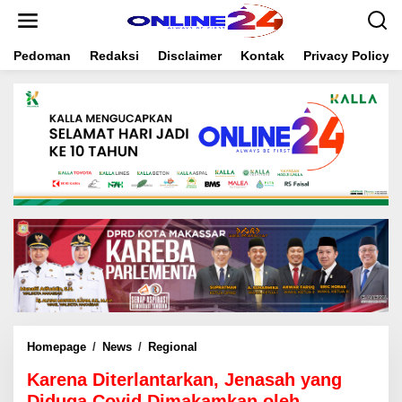
S
k
i
Pedoman
Redaksi
Disclaimer
Kontak
Privacy Policy
p
t
o
c
o
n
t
e
n
t
Homepage
/
News
/
Regional
K
a
Karena Diterlantarkan, Jenasah yang
r
e
Diduga Covid Dimakamkan oleh