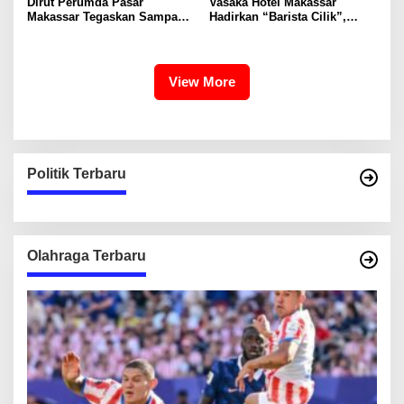
Dirut Perumda Pasar
Vasaka Hotel Makassar
Makassar Tegaskan Sampah
Hadirkan “Barista Cilik”,
Organik Wajib Dikelola,
Edukasi Kreatif Yang Seru
Bukan Dibuang ke TPA
Untuk Anak-Anak
View More
Politik Terbaru
Olahraga Terbaru