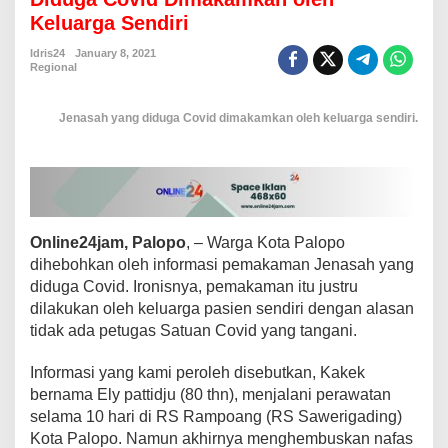
n
Keluarga Sendiri
a
D
Idris24
January 8, 2021
i
Regional
t
e
Jenasah yang diduga Covid dimakamkan oleh keluarga sendiri.
r
l
a
n
t
a
r
Online24jam, Palopo
, – Warga Kota Palopo
k
a
dihebohkan oleh informasi pemakaman Jenasah yang
n
diduga Covid. Ironisnya, pemakaman itu justru
,
dilakukan oleh keluarga pasien sendiri dengan alasan
J
tidak ada petugas Satuan Covid yang tangani.
e
n
a
Informasi yang kami peroleh disebutkan, Kakek
s
bernama Ely pattidju (80 thn), menjalani perawatan
a
selama 10 hari di RS Rampoang (RS Sawerigading)
h
Kota Palopo. Namun akhirnya menghembuskan nafas
y