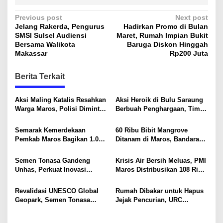
P
Previous post
Next post
Jelang Rakerda, Pengurus
Hadirkan Promo di Bulan
o
SMSI Sulsel Audiensi
Maret, Rumah Impian Bukit
s
Bersama Walikota
Baruga Diskon Hinggah
Makassar
Rp200 Juta
t
n
Berita Terkait
a
v
Aksi Maling Katalis Resahkan
Aksi Heroik di Bulu Saraung
Warga Maros, Polisi Diminta
Berbuah Penghargaan, Tim
i
Bergerak Kejar Pelaku
SAR Dit Samapta Sulsel
Diapresiasi Basarnas
g
Semarak Kemerdekaan
60 Ribu Bibit Mangrove
Pemkab Maros Bagikan 1.000
Ditanam di Maros, Bandara
a
Bendera Merah Putih Untuk
Sultan Hasanuddin Dukung
t
Warga
Konservasi Pesisir
Semen Tonasa Gandeng
Krisis Air Bersih Meluas, PMI
i
Unhas, Perkuat Inovasi
Maros Distribusikan 108 Ribu
Industri dan Pembangunan
Liter Air
o
Berkelanjutan
Revalidasi UNESCO Global
Rumah Dibakar untuk Hapus
n
Geopark, Semen Tonasa
Jejak Pencurian, URC
Tegaskan Komitmen Lindungi
Resmob Polda Sulsel
Warisan Dunia
Kembali Tangkap 1 DPO