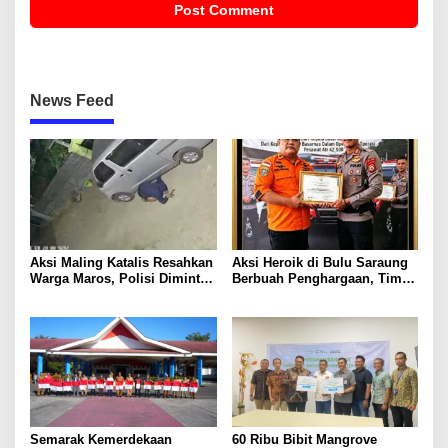
News Feed
Aksi Maling Katalis Resahkan
Aksi Heroik di Bulu Saraung
Warga Maros, Polisi Diminta
Berbuah Penghargaan, Tim
Bergerak Kejar Pelaku
SAR Dit Samapta Sulsel
Diapresiasi Basarnas
Semarak Kemerdekaan
60 Ribu Bibit Mangrove