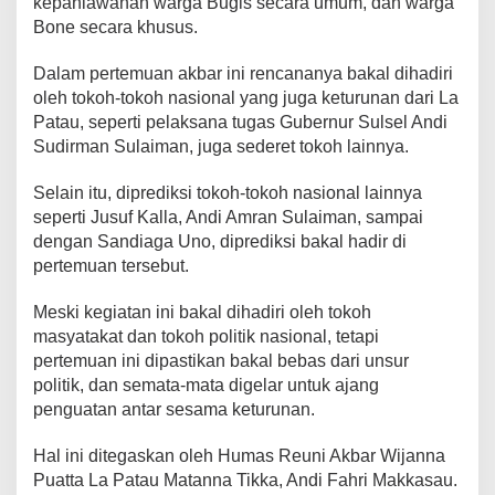
kepahlawanan warga Bugis secara umum, dan warga
k
Bone secara khusus.
a
l
Dalam pertemuan akbar ini rencananya bakal dihadiri
G
e
oleh tokoh-tokoh nasional yang juga keturunan dari La
l
Patau, seperti pelaksana tugas Gubernur Sulsel Andi
a
Sudirman Sulaiman, juga sederet tokoh lainnya.
r
P
Selain itu, diprediksi tokoh-tokoh nasional lainnya
e
r
seperti Jusuf Kalla, Andi Amran Sulaiman, sampai
t
dengan Sandiaga Uno, diprediksi bakal hadir di
e
pertemuan tersebut.
m
u
Meski kegiatan ini bakal dihadiri oleh tokoh
a
n
masyatakat dan tokoh politik nasional, tetapi
A
pertemuan ini dipastikan bakal bebas dari unsur
k
politik, dan semata-mata digelar untuk ajang
b
penguatan antar sesama keturunan.
a
r
Hal ini ditegaskan oleh Humas Reuni Akbar Wijanna
Puatta La Patau Matanna Tikka, Andi Fahri Makkasau.