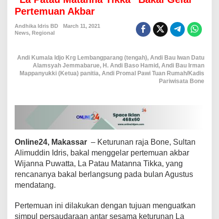
C
Pertemuan Akbar
u
c
Andhika Idris BD
March 11, 2021
u
News
,
Regional
K
e
Andi Kumala Idjo Krg Lembangparang (tengah), Andi Bau Iwan Datu
t
Alamsyah Jemmabarue, H. Andi Baso Hamid, Andi Bau Irman
u
Mappanyukki (Ketua) panitia, Andi Promal Pawi Tuan Rumah/Kadis
r
Pariwisata Bone
u
n
a
n
R
a
j
Online24, Makassar
– Keturunan raja Bone, Sultan
a
Alimuddin Idris, bakal menggelar pertemuan akbar
B
Wijanna Puwatta, La Patau Matanna Tikka, yang
o
n
rencananya bakal berlangsung pada bulan Agustus
e
mendatang.
k
e
Pertemuan ini dilakukan dengan tujuan menguatkan
-
simpul persaudaraan antar sesama keturunan La
X