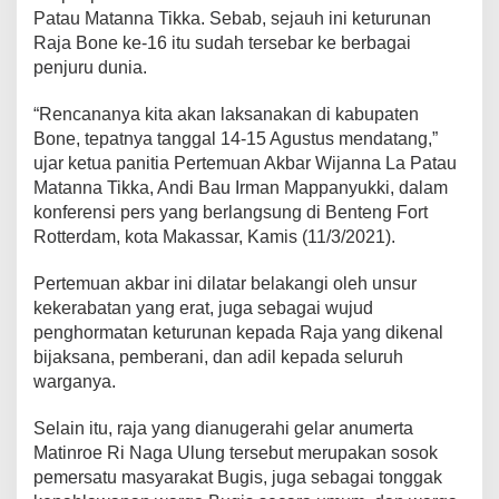
V
Patau Matanna Tikka. Sebab, sejauh ini keturunan
I
Raja Bone ke-16 itu sudah tersebar ke berbagai
"
penjuru dunia.
L
a
“Rencananya kita akan laksanakan di kabupaten
P
a
Bone, tepatnya tanggal 14-15 Agustus mendatang,”
t
ujar ketua panitia Pertemuan Akbar Wijanna La Patau
a
Matanna Tikka, Andi Bau Irman Mappanyukki, dalam
u
konferensi pers yang berlangsung di Benteng Fort
M
a
Rotterdam, kota Makassar, Kamis (11/3/2021).
t
a
Pertemuan akbar ini dilatar belakangi oleh unsur
n
kekerabatan yang erat, juga sebagai wujud
n
penghormatan keturunan kepada Raja yang dikenal
a
T
bijaksana, pemberani, dan adil kepada seluruh
i
warganya.
k
k
Selain itu, raja yang dianugerahi gelar anumerta
a
Matinroe Ri Naga Ulung tersebut merupakan sosok
"
B
pemersatu masyarakat Bugis, juga sebagai tonggak
a