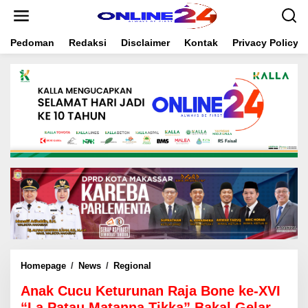
S
k
i
Pedoman
Redaksi
Disclaimer
Kontak
Privacy Policy
p
t
o
c
o
n
t
e
n
t
Homepage
/
News
/
Regional
A
n
Anak Cucu Keturunan Raja Bone ke-XVI
a
k
“La Patau Matanna Tikka” Bakal Gelar