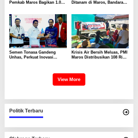
Pemkab Maros Bagikan 1.000
Ditanam di Maros, Bandara
Bendera Merah Putih Untuk
Sultan Hasanuddin Dukung
Warga
Konservasi Pesisir
Semen Tonasa Gandeng
Krisis Air Bersih Meluas, PMI
Unhas, Perkuat Inovasi
Maros Distribusikan 108 Ribu
Industri dan Pembangunan
Liter Air
Berkelanjutan
View More
Politik Terbaru