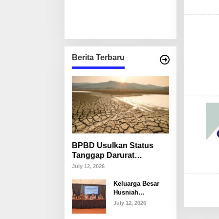
Berita Terbaru
BPBD Usulkan Status
Tanggap Darurat
Kekeringan di Makassar,
July 12, 2026
Puluhan Ribu Warga
Keluarga Besar
Mulai Krisis Air Bersih
Husniah
Talenrang
July 12, 2026
Tegaskan Tak
Akan Campuri