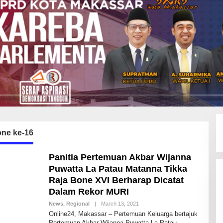
one ke-16
Panitia Pertemuan Akbar Wijanna
Puwatta La Patau Matanna Tikka
Raja Bone XVI Berharap Dicatat
Dalam Rekor MURI
News
,
Regional
|
March 13, 2021
B
Y
Online24, Makassar – Pertemuan Keluarga bertajuk
A
Pertemuan Akbar Wijanna Puwatta La Patau