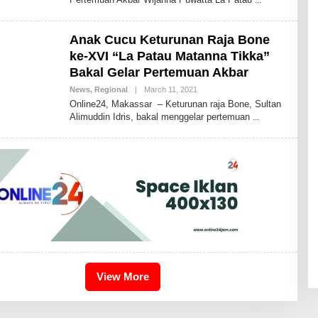
N
D
H
I
Anak Cucu Keturunan Raja Bone
K
A
ke-XVI “La Patau Matanna Tikka”
I
Bakal Gelar Pertemuan Akbar
D
R
News
,
Regional
|
March 11, 2021
B
I
Y
S
Online24, Makassar – Keturunan raja Bone, Sultan
A
B
Alimuddin Idris, bakal menggelar pertemuan
N
D
D
H
I
K
A
I
D
R
I
S
B
D
View More