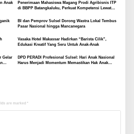
an Anak
Penerimaan Mahasiswa Magang Prodi Agribisnis ITP
di BBPP Batangkaluku, Perkuat Kompetensi Lewat
Program MBKM
ganik
BI dan Pemprov Sulsel Dorong Wastra Lokal Tembus
Pasar Nasional hingga Mancanegara
h
Vasaka Hotel Makassar Hadirkan “Barista Cilik”,
Edukasi Kreatif Yang Seru Untuk Anak-Anak
r Gelar
DPD PERADI Profesional Sulsel: Hari Anak Nasional
an
Harus Menjadi Momentum Memastikan Hak Anak
Terpenuhi
elds are marked
*