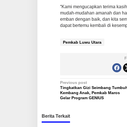
“Kami mengucapkan terima kasih
mudah-mudahan amanah dan har
emban dengan baik, dan kita se
dapat bertemu kembali di kesempa
Pemkab Luwu Utara
F
P
Previous post
Tingkatkan Gizi Seimbang Tumbu
o
Kembang Anak, Pemkab Maros
s
Gelar Program GENIUS
t
n
Berita Terkait
a