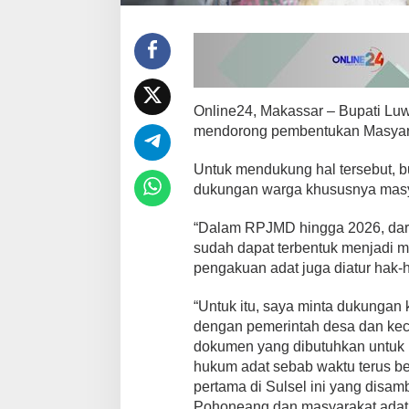
d
a
t
Online24, Makassar –
Bupati Luw
mendorong pembentukan Masyar
Untuk mendukung hal tersebut, bu
dukungan warga khususnya masy
“Dalam RPJMD hingga 2026, dari
sudah dapat terbentuk menjadi m
pengakuan adat juga diatur hak-
“Untuk itu, saya minta dukungan
dengan pemerintah desa dan ke
dokumen yang dibutuhkan untuk
hukum adat sebab waktu terus b
pertama di Sulsel ini yang disa
Pohoneang dan masyarakat adat 