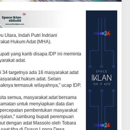
u Utara, Indah Putri Indriani
akat Hukum Adat (MHA).
pati yang karib disapa IDP ini meminta
arakat adat.
 34 targetnya ada 16 masyarakat adat
asyarakat hukum adat. Selain
haknya termasuk wilayahnya,” ucap IDP.
 kita semua, masyarakat adat bersama
camatan untuk menyiapkan data dan
 percepatan pembentukan masyarakat
erjalan,” sambung bupati perempuan
mbut dengan adat Massolo oleh Tobara
saat tiba di Dusun Longa Desa