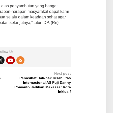
 atas penyambutan yang hangat,
apan-harapan masyarakat dapat kami
mua selalu dalam keadaan sehat agar
tan selanjutnya,” tutur IDP. (Rn)
ollow Us
Next post
h
Penasihat Hak-hak Disabilitas
Internasional AS Puji Danny
Pomanto Jadikan Makassar Kota
Inklusif