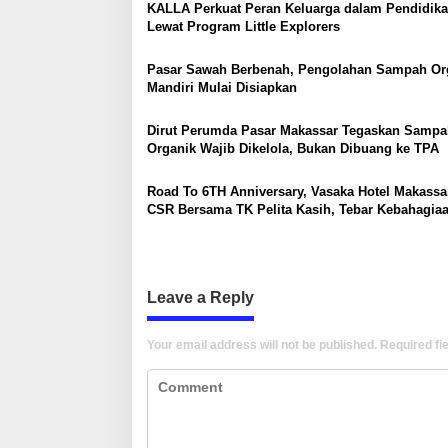
KALLA Perkuat Peran Keluarga dalam Pendidik
v
Lewat Program Little Explorers
i
g
Pasar Sawah Berbenah, Pengolahan Sampah Or
Mandiri Mulai Disiapkan
a
t
Dirut Perumda Pasar Makassar Tegaskan Sampa
Organik Wajib Dikelola, Bukan Dibuang ke TPA
i
o
Road To 6TH Anniversary, Vasaka Hotel Makassa
n
CSR Bersama TK Pelita Kasih, Tebar Kebahagia
Untuk Anak-Anak
Leave a Reply
Your email address will not be published.
Required fi