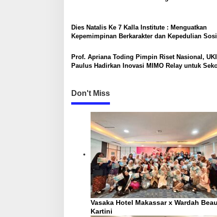
a
t
Dies Natalis Ke 7 Kalla Institute : Menguatkan
Kepemimpinan Berkarakter dan Kepedulian Sosi
i
Lewat Aksi Nyata
o
Prof. Apriana Toding Pimpin Riset Nasional, UKI
n
Paulus Hadirkan Inovasi MIMO Relay untuk Seko
di Majene
Don't Miss
Vasaka Hotel Makassar x Wardah Beau
Kartini