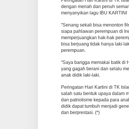
Peringatan Hari Kartini di TK Is
dengan meriah dan penuh semanga
menyanyikan lagu IBU KARTINI
“Senang sekali bisa menonton film
siapa pahlawan perempuan di In
memperjuangkan hak-hak peremp
bisa berjuang tidak hanya laki-lak
perempuan.
“Saya bangga memakai batik di Har
yang gagah berani dan selalu me
anak didik laki-laki.
Peringatan Hari Kartini di TK Is
salah satu bentuk upaya dalam m
dan patriotisme kepada para anak
didik dapat tumbuh menjadi gene
dan berprestasi. (*)