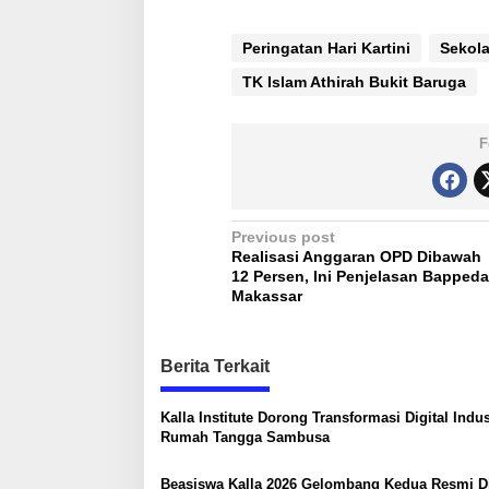
Peringatan Hari Kartini
Sekola
TK Islam Athirah Bukit Baruga
F
P
Previous post
Realisasi Anggaran OPD Dibawah
o
12 Persen, Ini Penjelasan Bappeda
s
Makassar
t
n
Berita Terkait
a
Kalla Institute Dorong Transformasi Digital Indus
v
Rumah Tangga Sambusa
i
g
Beasiswa Kalla 2026 Gelombang Kedua Resmi D