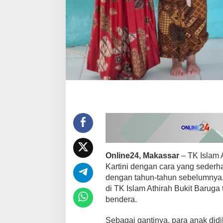
r
t
i
n
i
d
i
T
K
I
s
l
a
m
A
t
h
i
Online24, Makassar
– TK Islam 
r
Kartini dengan cara yang sede
a
dengan tahun-tahun sebelumnya, p
h
di TK Islam Athirah Bukit Baruga
B
bendera.
u
k
i
Sebagai gantinya, para anak didi