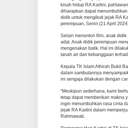
t
kisah hidup RA Kartini, pahlawan
B
diharapkan dapat menumbuhkan r
a
didik untuk mengikuti jejak RA 
r
u
perempuan, Senin (21 April 2024)
g
a
Selain menonton film, anak didi
adat. Anak didik perempuan men
mengenakan batik. Hal ini dilak
tanah air dan kebanggaan terhad
Kepala TK Islam Athirah Bukit Ba
dalam sambutannya menyampaikan
ini sengaja dilakukan dengan ca
“Meskipun sederhana, kami berhar
tetap dapat memberikan makna y
ingin menumbuhkan rasa cinta d
jejak RA Kartini dalam memperju
Rahmawati.