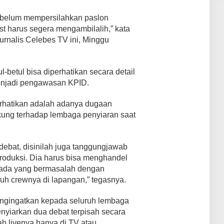
ebelum mempersilahkan paslon
ost harus segera mengambilalih,” kata
rnalis Celebes TV ini, Minggu
l-betul bisa diperhatikan secara detail
enjadi pengawasan KPID.
perhatikan adalah adanya dugaan
ukung terhadap lembaga penyiaran saat
debat, disinilah juga tanggungjawab
 produksi. Dia harus bisa menghandel
 ada yang bermasalah dengan
uh crewnya di lapangan,” tegasnya.
engingatkan kepada seluruh lembaga
nyiarkan dua debat terpisah secara
h livenya hanya di TV atau