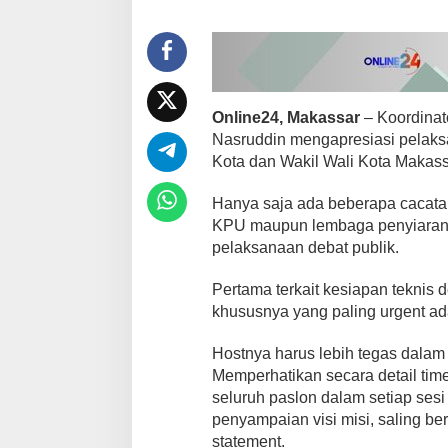
o
a
l
a
n
s
a
Online24, Makassar
– Koordinat
a
Nasruddin mengapresiasi pelaksa
t
Kota dan Wakil Wali Kota Makass
D
e
b
Hanya saja ada beberapa cacatan
a
KPU maupun lembaga penyiaran 
t
pelaksanaan debat publik.
P
u
Pertama terkait kesiapan teknis 
b
l
khususnya yang paling urgent ad
i
k
Hostnya harus lebih tegas dala
,
Memperhatikan secara detail tim
I
seluruh paslon dalam setiap sesi
n
i
penyampaian visi misi, saling be
P
statement.