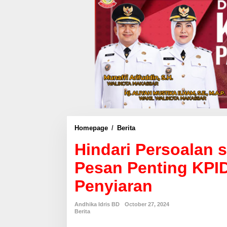
Homepage
/
Berita
H
i
Hindari Persoalan s
n
d
Pesan Penting KPI
a
r
Penyiaran
i
P
e
Andhika Idris BD
October 27, 2024
r
Berita
s