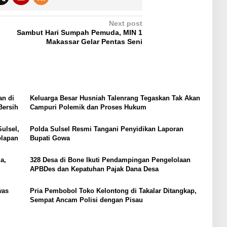
Next post
Sambut Hari Sumpah Pemuda, MIN 1
Makassar Gelar Pentas Seni
an di
Keluarga Besar Husniah Talenrang Tegaskan Tak Akan
Bersih
Campuri Polemik dan Proses Hukum
ulsel,
Polda Sulsel Resmi Tangani Penyidikan Laporan
elapan
Bupati Gowa
a,
328 Desa di Bone Ikuti Pendampingan Pengelolaan
APBDes dan Kepatuhan Pajak Dana Desa
was
Pria Pembobol Toko Kelontong di Takalar Ditangkap,
Sempat Ancam Polisi dengan Pisau