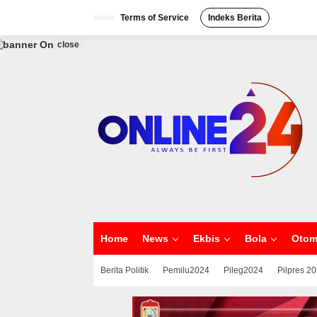
S
Terms of Service
Indeks Berita
k
i
p
close
t
o
c
o
n
t
e
n
t
Home
News
Ekbis
Bola
Otom
Berita Politik
Pemilu2024
Pileg2024
Pilpres 2