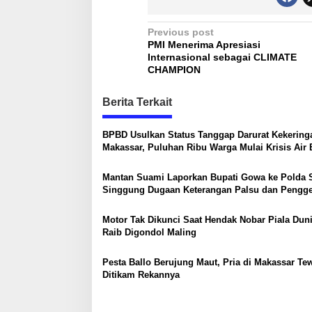
P
Previous post
PMI Menerima Apresiasi
o
Internasional sebagai CLIMATE
s
CHAMPION
t
Berita Terkait
n
a
BPBD Usulkan Status Tanggap Darurat Kekering
Makassar, Puluhan Ribu Warga Mulai Krisis Air 
v
i
Mantan Suami Laporkan Bupati Gowa ke Polda S
g
Singgung Dugaan Keterangan Palsu dan Pengg
a
Motor Tak Dikunci Saat Hendak Nobar Piala Duni
t
Raib Digondol Maling
i
Pesta Ballo Berujung Maut, Pria di Makassar Te
o
Ditikam Rekannya
n