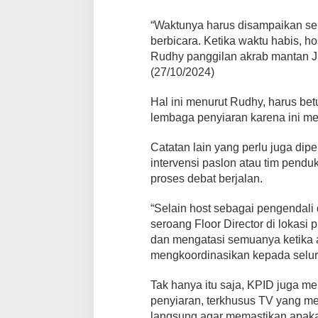
e
s
“Waktunya harus disampaikan s
a
berbicara. Ketika waktu habis, h
n
P
Rudhy panggilan akrab mantan Ju
e
(27/10/2024)
n
t
Hal ini menurut Rudhy, harus betu
i
lembaga penyiaran karena ini m
n
g
K
Catatan lain yang perlu juga di
P
intervensi paslon atau tim pend
I
proses debat berjalan.
D
b
“Selain host sebagai pengendali 
a
g
seroang Floor Director di lokasi
i
dan mengatasi semuanya ketika
K
mengkoordinasikan kepada selur
P
U
Tak hanya itu saja, KPID juga m
d
a
penyiaran, terkhusus TV yang me
n
langsung agar memastikan apaka