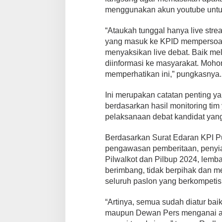
L
menggunakan akun youtube untu
e
m
“Ataukah tunggal hanya live str
b
a
yang masuk ke KPID mempersoalk
g
menyaksikan live debat. Baik m
a
diinformasi ke masyarakat. Moh
P
memperhatikan ini,” pungkasnya.
e
n
y
Ini merupakan catatan penting ya
i
berdasarkan hasil monitoring ti
a
pelaksanaan debat kandidat yan
r
a
Berdasarkan Surat Edaran KPI P
n
pengawasan pemberitaan, penyia
Pilwalkot dan Pilbup 2024, lemba
berimbang, tidak berpihak dan 
seluruh paslon yang berkompetisi
“Artinya, semua sudah diatur ba
maupun Dewan Pers menganai at