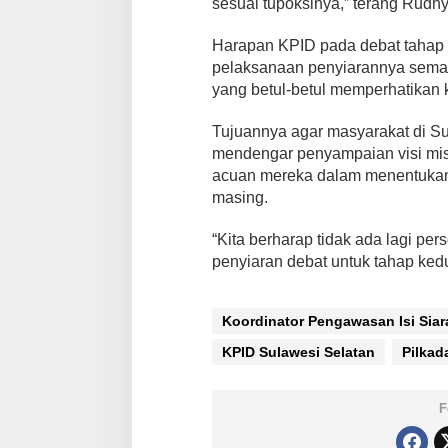
sesuai tupoksinya,” terang Rudhy
Harapan KPID pada debat tahap k
pelaksanaan penyiarannya sem
yang betul-betul memperhatikan k
Tujuannya agar masyarakat di S
mendengar penyampaian visi misi
acuan mereka dalam menentukan
masing.
“Kita berharap tidak ada lagi pe
penyiaran debat untuk tahap kedu
Koordinator Pengawasan Isi Siar
KPID Sulawesi Selatan
Pilkad
F