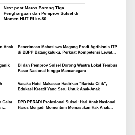
Next post
Maros Borong Tiga
Penghargaan dari Pemprov Sulsel di
Momen HUT RI ke-80
an Anak
Penerimaan Mahasiswa Magang Prodi Agribisnis ITP
di BBPP Batangkaluku, Perkuat Kompetensi Lewat
Program MBKM
ganik
BI dan Pemprov Sulsel Dorong Wastra Lokal Tembus
Pasar Nasional hingga Mancanegara
h
Vasaka Hotel Makassar Hadirkan “Barista Cilik”,
Edukasi Kreatif Yang Seru Untuk Anak-Anak
r Gelar
DPD PERADI Profesional Sulsel: Hari Anak Nasional
an
Harus Menjadi Momentum Memastikan Hak Anak
Terpenuhi