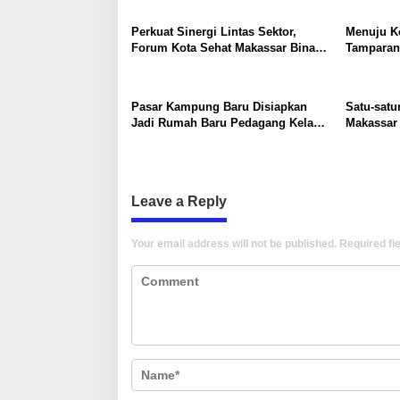
Perkuat Sinergi Lintas Sektor,
Menuju K
Forum Kota Sehat Makassar Bina
Tamparan
Pokja Kecamatan dan Kelurahan
Gerakan 
Sehat di Tamalate
Pasar Kampung Baru Disiapkan
Satu-satu
Jadi Rumah Baru Pedagang Kelapa
Makassar 
Muda Benteng Rotterdam
Berkat Progr
Berjasa”
Leave a Reply
Your email address will not be published.
Required fi