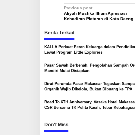
P
Previous post
Aliyah Mustika Ilham Apresiasi
o
Kehadiran Plataran di Kota Daeng
s
Berita Terkait
t
n
KALLA Perkuat Peran Keluarga dalam Pendidik
a
Lewat Program Little Explorers
v
Pasar Sawah Berbenah, Pengolahan Sampah Or
i
Mandiri Mulai Disiapkan
g
a
Dirut Perumda Pasar Makassar Tegaskan Sampa
Organik Wajib Dikelola, Bukan Dibuang ke TPA
t
i
Road To 6TH Anniversary, Vasaka Hotel Makassa
CSR Bersama TK Pelita Kasih, Tebar Kebahagia
o
Untuk Anak-Anak
n
Don't Miss