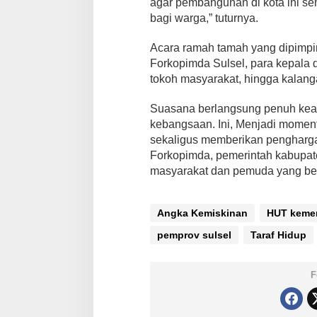
agar pembangunan di kota ini s
bagi warga,” tuturnya.
Acara ramah tamah yang dipimpin 
Forkopimda Sulsel, para kepala 
tokoh masyarakat, hingga kalan
Suasana berlangsung penuh kea
kebangsaan. Ini, Menjadi momen
sekaligus memberikan pengharga
Forkopimda, pemerintah kabupate
masyarakat dan pemuda yang ber
Angka Kemiskinan
HUT kemer
pemprov sulsel
Taraf Hidup
F