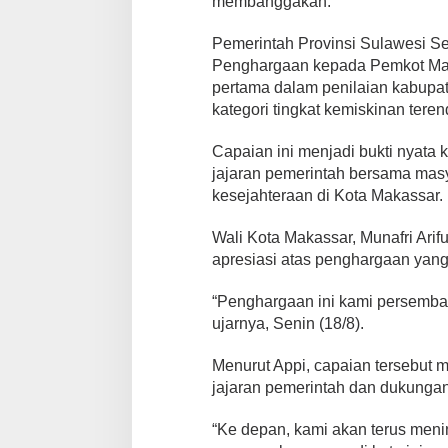
membanggakan.
e
m
Pemerintah Provinsi Sulawesi 
i
Penghargaan kepada Pemkot Maka
s
pertama dalam penilaian kabupat
k
i
kategori tingkat kemiskinan teren
n
a
Capaian ini menjadi bukti nyata 
n
jajaran pemerintah bersama ma
T
kesejahteraan di Kota Makassar.
e
r
e
Wali Kota Makassar, Munafri Ari
n
apresiasi atas penghargaan yang 
d
a
“Penghargaan ini kami persemba
h
d
ujarnya, Senin (18/8).
i
S
Menurut Appi, capaian tersebut 
u
jajaran pemerintah dan dukunga
l
s
“Ke depan, kami akan terus meni
e
l