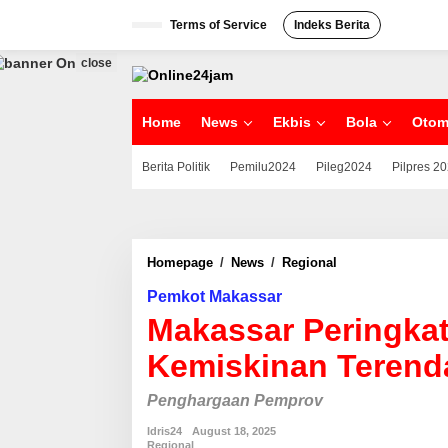
S
Terms of Service
Indeks Berita
k
i
p
close
t
o
c
Home
News
Ekbis
Bola
Otom
o
n
Berita Politik
Pemilu2024
Pileg2024
Pilpres 2
t
e
n
t
Homepage
/
News
/
Regional
M
a
Pemkot Makassar
k
a
Makassar Peringkat
s
s
Kemiskinan Terenda
a
r
Penghargaan Pemprov
P
e
Idris24
August 18, 2025
r
Regional