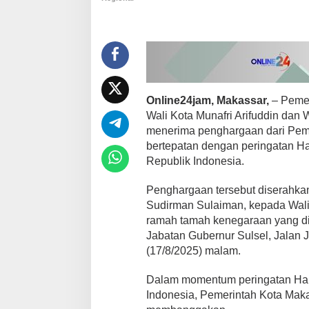
i
n
g
k
a
t
P
e
Online24jam, Makassar,
– Pemer
r
Wali Kota Munafri Arifuddin dan W
t
menerima penghargaan dari Peme
a
bertepatan dengan peringatan H
m
a
Republik Indonesia.
,
C
Penghargaan tersebut diserahkan
a
Sudirman Sulaiman, kepada Wali
t
ramah tamah kenegaraan yang di
a
t
Jabatan Gubernur Sulsel, Jalan 
A
(17/8/2025) malam.
n
g
Dalam momentum peringatan Har
k
Indonesia, Pemerintah Kota Mak
a
K