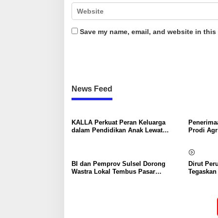
Save my name, email, and website in this
News Feed
KALLA Perkuat Peran Keluarga
Penerima
dalam Pendidikan Anak Lewat
Prodi Agr
Program Little Explorers
Batangkal
Lewat P
BI dan Pemprov Sulsel Dorong
Dirut Pe
Wastra Lokal Tembus Pasar
Tegaskan
Nasional hingga Mancanegara
Dikelola,