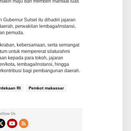
emakin maju dan memberi manfaat luas
Gubernur Sulsel itu dihadiri jajaran
daerah, perwakilan lembaga/instansi,
gan pemuda.
kraban, kebersamaan, serta semangat
tum untuk mempererat silaturahmi
an kepada para tokoh, jajaran
n/kota, lembaga/instansi, hingga
kontribusi bagi pembangunan daerah.
dekaan RI
Pemkot makassar
ollow Us