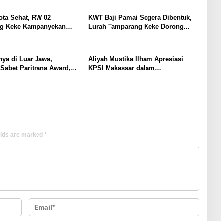
ota Sehat, RW 02
KWT Baji Pamai Segera Dibentuk,
g Keke Kampanyekan
Lurah Tamparang Keke Dorong
Pilah Sampah
Kebun Produktif Warga
nya di Luar Jawa,
Aliyah Mustika Ilham Apresiasi
Sabet Paritrana Award,
KPSI Makassar dalam
am MULIA “Makassar
Pengembangan Atlet Silat
elds are marked
*