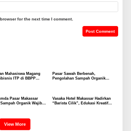
 browser for the next time I comment.
an Mahasiswa Magang
Pasar Sawah Berbenah,
ibisnis ITP di BBPP
Pengolahan Sampah Organik
uku, Perkuat Kompetensi
Mandiri Mulai Disiapkan
rogram MBKM
rumda Pasar Makassar
Vasaka Hotel Makassar Hadirkan
 Sampah Organik Wajib
“Barista Cilik”, Edukasi Kreatif
 Bukan Dibuang ke TPA
Yang Seru Untuk Anak-Anak
View More