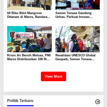
60 Ribu Bibit Mangrove
Semen Tonasa Gandeng
Ditanam di Maros, Bandara
Unhas, Perkuat Inovasi
Sultan Hasanuddin Dukung
Industri dan Pembangunan
Konservasi Pesisir
Berkelanjutan
Krisis Air Bersih Meluas, PMI
Revalidasi UNESCO Global
Maros Distribusikan 108 Ribu
Geopark, Semen Tonasa
Liter Air
Tegaskan Komitmen Lindungi
Warisan Dunia
View More
Politik Terbaru