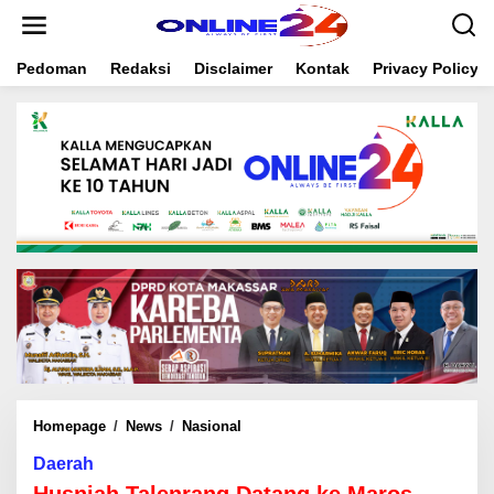
S
k
i
Pedoman
Redaksi
Disclaimer
Kontak
Privacy Policy
p
t
o
c
o
n
t
e
n
t
Homepage
/
News
/
Nasional
H
u
Daerah
s
n