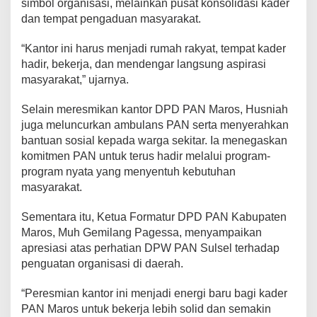
simbol organisasi, melainkan pusat konsolidasi kader
u
dan tempat pengaduan masyarakat.
r
k
“Kantor ini harus menjadi rumah rakyat, tempat kader
a
n
hadir, bekerja, dan mendengar langsung aspirasi
P
masyarakat,” ujarnya.
r
o
Selain meresmikan kantor DPD PAN Maros, Husniah
g
juga meluncurkan ambulans PAN serta menyerahkan
r
a
bantuan sosial kepada warga sekitar. Ia menegaskan
m
komitmen PAN untuk terus hadir melalui program-
S
program nyata yang menyentuh kebutuhan
o
masyarakat.
s
i
a
Sementara itu, Ketua Formatur DPD PAN Kabupaten
l
Maros, Muh Gemilang Pagessa, menyampaikan
apresiasi atas perhatian DPW PAN Sulsel terhadap
penguatan organisasi di daerah.
“Peresmian kantor ini menjadi energi baru bagi kader
PAN Maros untuk bekerja lebih solid dan semakin