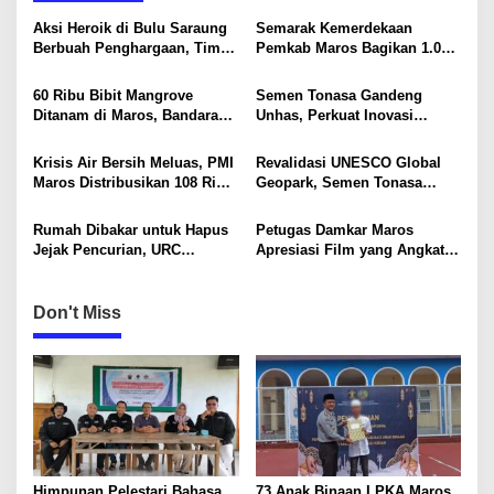
a
Aksi Heroik di Bulu Saraung
Semarak Kemerdekaan
v
Berbuah Penghargaan, Tim
Pemkab Maros Bagikan 1.000
SAR Dit Samapta Sulsel
Bendera Merah Putih Untuk
i
Diapresiasi Basarnas
Warga
60 Ribu Bibit Mangrove
Semen Tonasa Gandeng
g
Ditanam di Maros, Bandara
Unhas, Perkuat Inovasi
Sultan Hasanuddin Dukung
Industri dan Pembangunan
a
Konservasi Pesisir
Berkelanjutan
Krisis Air Bersih Meluas, PMI
Revalidasi UNESCO Global
t
Maros Distribusikan 108 Ribu
Geopark, Semen Tonasa
i
Liter Air
Tegaskan Komitmen Lindungi
Warisan Dunia
Rumah Dibakar untuk Hapus
Petugas Damkar Maros
o
Jejak Pencurian, URC
Apresiasi Film yang Angkat
n
Resmob Polda Sulsel
Sisi Humanis Pemadam
Kembali Tangkap 1 DPO
Kebakaran
Don't Miss
Himpunan Pelestari Bahasa
73 Anak Binaan LPKA Maros