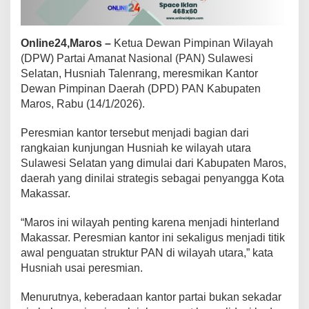
,
R
e
Online24,Maros –
Ketua Dewan Pimpinan Wilayah
s
(DPW) Partai Amanat Nasional (PAN) Sulawesi
m
i
Selatan, Husniah Talenrang, meresmikan Kantor
k
Dewan Pimpinan Daerah (DPD) PAN Kabupaten
a
Maros, Rabu (14/1/2026).
n
K
Peresmian kantor tersebut menjadi bagian dari
a
n
rangkaian kunjungan Husniah ke wilayah utara
t
Sulawesi Selatan yang dimulai dari Kabupaten Maros,
o
daerah yang dinilai strategis sebagai penyangga Kota
r
Makassar.
P
A
N
“Maros ini wilayah penting karena menjadi hinterland
d
Makassar. Peresmian kantor ini sekaligus menjadi titik
a
awal penguatan struktur PAN di wilayah utara,” kata
n
Husniah usai peresmian.
L
u
n
Menurutnya, keberadaan kantor partai bukan sekadar
c