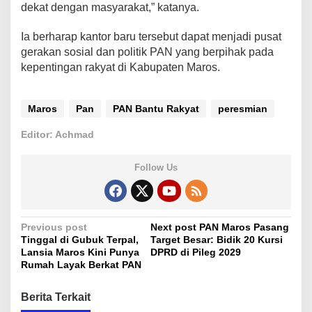
dekat dengan masyarakat,” katanya.
Ia berharap kantor baru tersebut dapat menjadi pusat
gerakan sosial dan politik PAN yang berpihak pada
kepentingan rakyat di Kabupaten Maros.
Maros
Pan
PAN Bantu Rakyat
peresmian
Editor: Achmad
Follow Us
P
Previous post
Next post
PAN Maros Pasang
Tinggal di Gubuk Terpal,
Target Besar: Bidik 20 Kursi
o
Lansia Maros Kini Punya
DPRD di Pileg 2029
s
Rumah Layak Berkat PAN
t
Berita Terkait
n