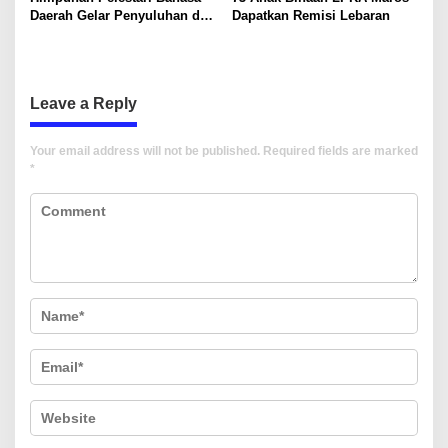
Daerah Gelar Penyuluhan di
Dapatkan Remisi Lebaran
Kab Barru Agar Generasi
Muda Tetap Lestarikan
Bahasa Daerah
Leave a Reply
Your email address will not be published.
Required fields are marked
*