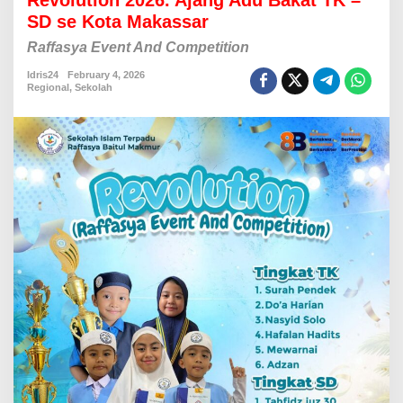
Revolution 2026. Ajang Adu Bakat TK –
l
SD se Kota Makassar
u
t
Raffasya Event And Competition
i
o
Idris24
February 4, 2026
Regional
,
Sekolah
n
2
0
2
6
.
A
j
a
n
g
A
d
u
B
a
k
a
t
T