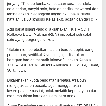
jenjang TK, diperlombakan bacaan surah pendek,
do’a harian, nasyid solo, hafalan hadits, mewarnai dan
lomba adzan. Sedangkan tingkat SD, bakal diadu
hafalan juz 30 (khusus Kelas 1-3), adzan dan da’i cilik.
Adu bakat Islami yang dilaksanakan TKIT – SDIT
Raffasya Baitul Makmur (RBM) ini, bakal jadi salah
satu ajang bergengsi di kota ini.
“Selain memperebutkan hadiah berupa trophi, uang
pembinaan, sertifikat & voucer, juga disiapkan
beragam hadiah menarik lainnya,” ungkap Kepala
TKIT – SDIT RBM, Siti Afra Annisa’a, B. Ed., Gr, Jumat,
30 Januari.
Dikarenakan kuota pendaftar terbatas, Afra pun
mengajak calon peserta agar menggunakan
kesempatan emas ini, untuk melatih kepercayaan dan
menumbuhkan karakter Islami para anak.
Ajang Revolution yang dihelat di gedung SIT RBM, Jln