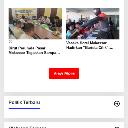
Mandiri Mulai Disiapkan
Pasar Nasional hingga
Mancanegara
Vasaka Hotel Makassar
Hadirkan “Barista Cilik”,
Dirut Perumda Pasar
Edukasi Kreatif Yang Seru
Makassar Tegaskan Sampah
Untuk Anak-Anak
Organik Wajib Dikelola,
Bukan Dibuang ke TPA
View More
Politik Terbaru