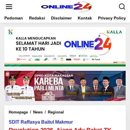
S
k
i
Pedoman
Redaksi
Disclaimer
Kontak
Privacy Policy
p
t
o
c
o
n
t
e
n
t
Homepage
/
News
/
Regional
R
e
SDIT Raffasya Baitul Makmur
v
o