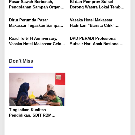
Pasar Sawah Berbenah,
BI dan Pemprov Sulsel
Program MBKM
g
Pengolahan Sampah Organik
Dorong Wastra Lokal Tembus
Mandiri Mulai Disiapkan
Pasar Nasional hingga
a
Mancanegara
Dirut Perumda Pasar
Vasaka Hotel Makassar
t
Makassar Tegaskan Sampah
Hadirkan “Barista Cilik”,
i
Organik Wajib Dikelola,
Edukasi Kreatif Yang Seru
Bukan Dibuang ke TPA
Untuk Anak-Anak
Road To 6TH Anniversary,
DPD PERADI Profesional
o
Vasaka Hotel Makassar Gelar
Sulsel: Hari Anak Nasional
n
CSR Bersama TK Pelita
Harus Menjadi Momentum
Kasih, Tebar Kebahagiaan
Memastikan Hak Anak
Untuk Anak-Anak
Terpenuhi
Don't Miss
Tingkatkan Kualitas
Pendidikan, SDIT RBM
Didukung Tenaga Pengajar
Unggulan