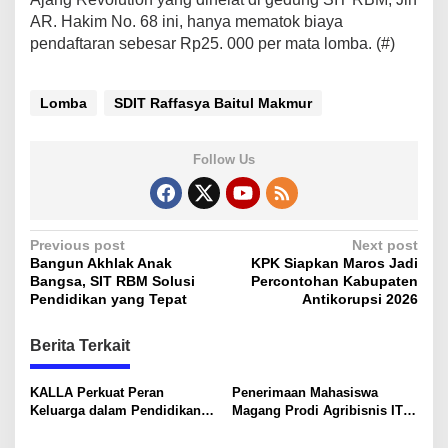
AR. Hakim No. 68 ini, hanya mematok biaya
pendaftaran sebesar Rp25. 000 per mata lomba. (#)
Lomba
SDIT Raffasya Baitul Makmur
Follow Us
P
Previous post
Next post
Bangun Akhlak Anak
KPK Siapkan Maros Jadi
o
Bangsa, SIT RBM Solusi
Percontohan Kabupaten
s
Pendidikan yang Tepat
Antikorupsi 2026
t
Berita Terkait
n
a
KALLA Perkuat Peran
Penerimaan Mahasiswa
v
Keluarga dalam Pendidikan
Magang Prodi Agribisnis ITP
Anak Lewat Program Little
di BBPP Batangkaluku,
i
Explorers
Perkuat Kompetensi Lewat