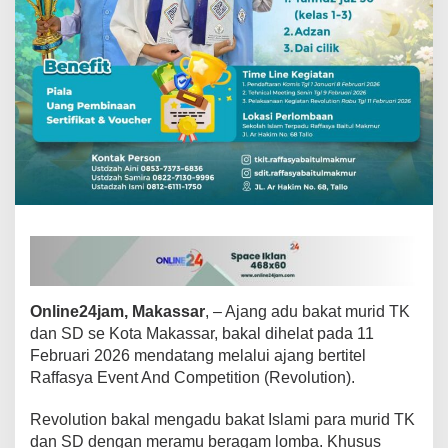
K
-
S
D
s
e
K
o
t
a
M
a
k
a
s
s
a
Online24jam, Makassar
, – Ajang adu bakat murid TK
r
dan SD se Kota Makassar, bakal dihelat pada 11
Februari 2026 mendatang melalui ajang bertitel
Raffasya Event And Competition (Revolution).
Revolution bakal mengadu bakat Islami para murid TK
dan SD dengan meramu beragam lomba. Khusus