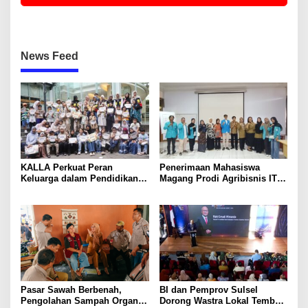
News Feed
KALLA Perkuat Peran
Penerimaan Mahasiswa
Keluarga dalam Pendidikan
Magang Prodi Agribisnis ITP
Anak Lewat Program Little
di BBPP Batangkaluku,
Explorers
Perkuat Kompetensi Lewat
Program MBKM
Pasar Sawah Berbenah,
BI dan Pemprov Sulsel
Pengolahan Sampah Organik
Dorong Wastra Lokal Tembus