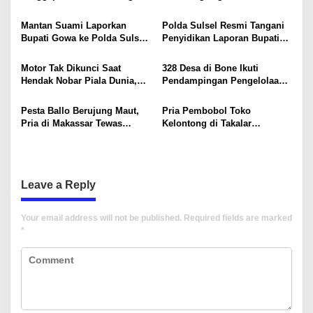
i
di Makassar, Puluhan Ribu
Campuri Polemik dan Proses
Warga Mulai Krisis Air Bersih
Hukum
g
Mantan Suami Laporkan
Polda Sulsel Resmi Tangani
Bupati Gowa ke Polda Sulsel,
Penyidikan Laporan Bupati
a
Singgung Dugaan Keterangan
Gowa
t
Palsu dan Penggelapan
Motor Tak Dikunci Saat
328 Desa di Bone Ikuti
i
Hendak Nobar Piala Dunia,
Pendampingan Pengelolaan
Raib Digondol Maling
APBDes dan Kepatuhan Pajak
o
Dana Desa
Pesta Ballo Berujung Maut,
Pria Pembobol Toko
n
Pria di Makassar Tewas
Kelontong di Takalar
Ditikam Rekannya
Ditangkap, Sempat Ancam
Polisi dengan Pisau
Leave a Reply
Your email address will not be published.
Required fields are marked
*