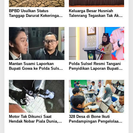
BPBD Usulkan Status
Keluarga Besar Husniah
Tanggap Darurat Kekeringan
Talenrang Tegaskan Tak Akan
di Makassar, Puluhan Ribu
Campuri Polemik dan Proses
Warga Mulai Krisis Air Bersih
Hukum
Mantan Suami Laporkan
Polda Sulsel Resmi Tangani
Bupati Gowa ke Polda Sulsel,
Penyidikan Laporan Bupati
Singgung Dugaan Keterangan
Gowa
Palsu dan Penggelapan
Motor Tak Dikunci Saat
328 Desa di Bone Ikuti
Hendak Nobar Piala Dunia,
Pendampingan Pengelolaan
Raib Digondol Maling
APBDes dan Kepatuhan Pajak
Dana Desa