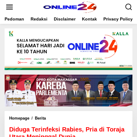
S
k
i
Pedoman
Redaksi
Disclaimer
Kontak
Privacy Policy
p
t
o
c
o
n
t
e
n
t
Homepage
/
Berita
D
i
Diduga Terinfeksi Rabies, Pria di Toraja
d
u
Utara Meninggal Dunia