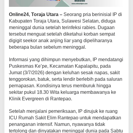
T
o
Online24, Toraja Utara –
Seorang pria berinisial IP di
r
a
Kabupaten Toraja Utara, Sulawesi Selatan, diduga
j
meninggal dunia setelah terinfeksi rabies. Dugaan
a
tersebut menguat setelah diketahui korban sempat
U
digigit seekor anak anjing liar yang dipeliharanya
t
a
beberapa bulan sebelum meninggal.
r
a
Informasi yang dihimpun menyebutkan, IP mendatangi
M
Puskesmas Ke’pe, Kecamatan Kapalapitu, pada
e
Jumat (3/7/2026) dengan keluhan sesak napas, sakit
n
i
tenggorokan, batuk, serta lendir berlebih pada saluran
n
pernapasan. Kondisinya terus memburuk hingga
g
sekitar pukul 18.30 Wita keluarga membawanya ke
g
Klinik Evergreen di Rantepao.
a
l
D
Setelah menjalani pemeriksaan, IP dirujuk ke ruang
u
ICU Rumah Sakit Elim Rantepao untuk mendapatkan
n
penanganan intensif. Namun, nyawanya tidak
i
tertolong dan dinyatakan meninggal dunia pada Sabtu
a