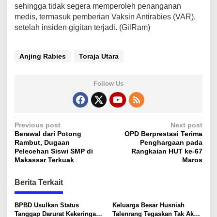
sehingga tidak segera memperoleh penanganan
medis, termasuk pemberian Vaksin Antirabies (VAR),
setelah insiden gigitan terjadi. (GilRam)
Anjing Rabies
Toraja Utara
Follow Us
P
Previous post
Next post
Berawal dari Potong
OPD Berprestasi Terima
o
Rambut, Dugaan
Penghargaan pada
s
Pelecehan Siswi SMP di
Rangkaian HUT ke-67
Makassar Terkuak
Maros
t
n
Berita Terkait
a
v
BPBD Usulkan Status
Keluarga Besar Husniah
Tanggap Darurat Kekeringan
Talenrang Tegaskan Tak Akan