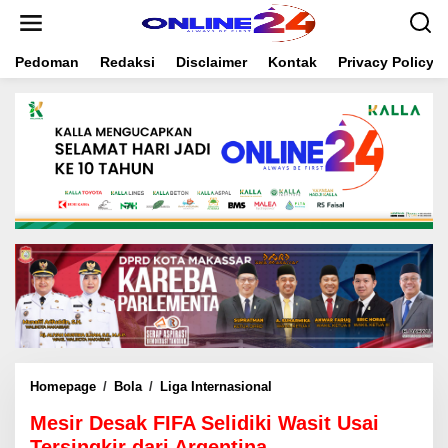
S
k
i
Pedoman
Redaksi
Disclaimer
Kontak
Privacy Policy
p
t
o
c
o
n
t
e
n
t
Homepage
/
Bola
/
Liga Internasional
M
e
Mesir Desak FIFA Selidiki Wasit Usai
s
i
Tersingkir dari Argentina