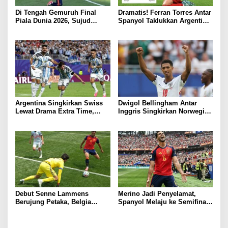
Di Tengah Gemuruh Final
Dramatis! Ferran Torres Antar
Piala Dunia 2026, Sujud
Spanyol Taklukkan Argentina,
Syukur Lamine Yamal Sentuh
Matador Juara Dunia 2026
Hati Dunia
Argentina Singkirkan Swiss
Dwigol Bellingham Antar
Lewat Drama Extra Time,
Inggris Singkirkan Norwegia,
Tantang Inggris di Semifinal
Tiket Semifinal Piala Dunia
2026 Digenggam
Debut Senne Lammens
Merino Jadi Penyelamat,
Berujung Petaka, Belgia
Spanyol Melaju ke Semifinal
Tersingkir dari Piala Dunia
Piala Dunia 2026
2026