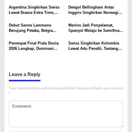
g
Hati Dunia
Argentina Singkirkan Swiss
Dwigol Bellingham Antar
a
Lewat Drama Extra Time,
Inggris Singkirkan Norwegia,
t
Tantang Inggris di Semifinal
Tiket Semifinal Piala Dunia
2026 Digenggam
i
Debut Senne Lammens
Merino Jadi Penyelamat,
Berujung Petaka, Belgia
Spanyol Melaju ke Semifinal
o
Tersingkir dari Piala Dunia
Piala Dunia 2026
2026
n
Perempat Final Piala Dunia
Swiss Singkirkan Kolombia
2026 Lengkap, Dominasi
Lewat Adu Penalti, Tantang
Eropa Kian Terlihat
Argentina di Perempat Final
Leave a Reply
Your email address will not be published.
Required fields are marked
*