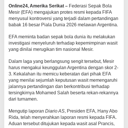
a
Online24, Amerika Serikat –
Federasi Sepak Bola
i
Mesir (EFA) mengajukan protes resmi kepada FIFA
T
menyusul kontroversi yang terjadi dalam pertandingan
e
r
babak 16 besar Piala Dunia 2026 melawan Argentina.
s
i
EFA meminta badan sepak bola dunia itu melakukan
n
investigasi menyeluruh terhadap kepemimpinan wasit
g
yang dinilai merugikan tim nasional Mesir.
k
i
r
Dalam laga yang berlangsung sengit tersebut, Mesir
d
harus mengakui keunggulan Argentina dengan skor 2-
a
3. Kekalahan itu memicu keberatan dari pihak EFA
r
yang menilai sejumlah keputusan wasit memengaruhi
i
A
jalannya pertandingan dan berkontribusi terhadap
r
tersingkirnya Mohamed Salah beserta rekan-rekannya
g
dari turnamen.
e
n
Mengutip laporan
Diario AS
, Presiden EFA, Hany Abo
t
i
Rida, telah menyerahkan laporan resmi kepada FIFA.
n
Aduan tersebut ditujukan kepada wasit asal Prancis,
a