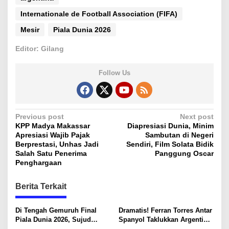
Internationale de Football Association (FIFA)
Mesir
Piala Dunia 2026
Editor: Gilang
Follow Us
P
Previous post
Next post
KPP Madya Makassar
Diapresiasi Dunia, Minim
o
Apresiasi Wajib Pajak
Sambutan di Negeri
s
Berprestasi, Unhas Jadi
Sendiri, Film Solata Bidik
Salah Satu Penerima
Panggung Oscar
t
Penghargaan
n
Berita Terkait
a
v
Di Tengah Gemuruh Final
Dramatis! Ferran Torres Antar
i
Piala Dunia 2026, Sujud
Spanyol Taklukkan Argentina,
Syukur Lamine Yamal Sentuh
Matador Juara Dunia 2026