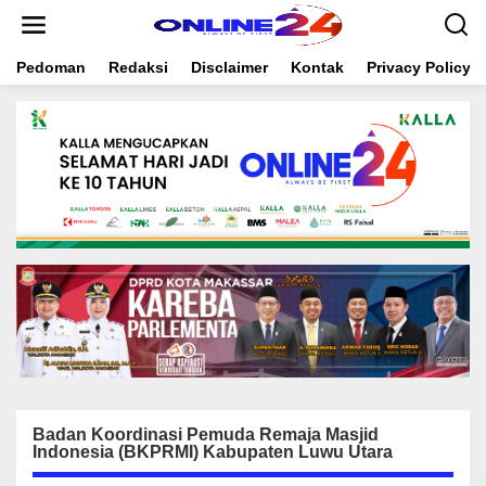
S
k
i
Pedoman
Redaksi
Disclaimer
Kontak
Privacy Policy
p
t
o
c
o
n
t
e
n
t
Badan Koordinasi Pemuda Remaja Masjid
Indonesia (BKPRMI) Kabupaten Luwu Utara